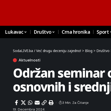
Lukavac
Društvo
Crna hronika
Sport
SodaLIVE.ba / Već drugu deceniju zajedno!
>
Blog
>
Društvo
Aktuelnosti
Održan seminar o
osnovnih i srednj
3 Min. Za Čitanje
19. Decembra 2024.