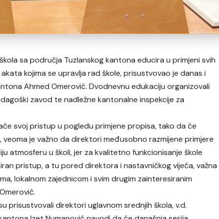
h škola sa područja Tuzlanskog kantona educira u primjeni svih
akata kojima se upravlja rad škole, prisustvovao je danas i
kantona Ahmed Omerović. Dvodnevnu edukaciju organizovali
edagoški zavod te nadležne kantonalne inspekcije za
ače svoj pristup u pogledu primjene propisa, tako da će
r, veoma je važno da direktori međusobno razmijene primjere
ju atmosferu u školi, jer za kvalitetno funkcionisanje škole
ran pristup, a tu pored direktora i nastavničkog vijeća, važna
jima, lokalnom zajednicom i svim drugim zainteresiranim
 Omerović.
su prisustvovali direktori uglavnom srednjih škola, v.d.
antona Izet Numanović navodi da će današnja sesija