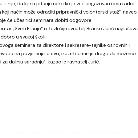
ili nije, da li je u pitanju neko ko je već angažovan i ima radni
koji način može odraditi pripravnički volonterski staž“, naveo
oje će učesnici seminara dobiti odgovore.
ntar „Sveti Franjo“ u Tuzli čiji ravnatelj Branko Jurić naglašava
dobro u svakoj školi.
voga seminara za direktore i sekretare-tajnike osnovnih i
zavodu na povjerenju, a evo, izuzetno me je drago da možemo
za daljnju saradnju“, kazao je ravnatelj Jurić.