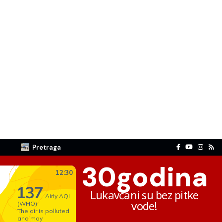
Pretraga
30
godina
Lukavčani su bez pitke
vode!