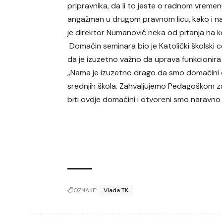
pripravnika, da li to jeste o radnom vremenu 
angažman u drugom pravnom licu, kako i na 
je direktor Numanović neka od pitanja na k
Domaćin seminara bio je Katolički školski ce
da je izuzetno važno da uprava funkcionira 
„Nama je izuzetno drago da smo domaćini o
srednjih škola. Zahvaljujemo Pedagoškom 
biti ovdje domaćini i otvoreni smo naravno i 
OZNAKE:
Vlada TK