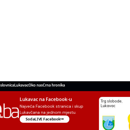
slovnica
Lukavac
Oko nas
Crna hronika
Lukavac na Facebook-u
Najveća Facebook stranica i skup
Lukavčana na jednom mjestu.
SodaLIVE Facebook