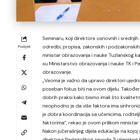
Seminaru, koji direktore osnovnih i srednji
odredbi, propisa, zakonskih i podzakonskih 
Podijeli
ministar obrazovanja i nauke Tuzlanskog 
su Ministarstvo obrazovanja i nauke TK i P
obrazovanje.
„Veoma je važno da upravo direktori ujedn
poseban fokus biti na ovom dijelu. Takođe
dobrih praksi kako bismo imali što kvalitetni
neophodno je da više faktora ima sinhronizi
je dobra koordinacija sa učenicima, roditel
faktorima“, rekao je ovom prilikom ministar
Nakon jučerašnjeg dijela edukacije na kojoj 
direktora Pedagoškog zavoda Tuzlanskog k