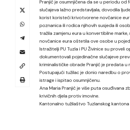
Pranjić je osumnjičena da se u periodu od 
slučajeva lažno predstavljala, dovodila ljud
korist koristeći krivotvorene novčanice eur
poznanica ili rodica njihovih susjeda ili os
tražila zamjenu eura u konvertibilne marke, n
novčanice eura oštetila ove osobe u poje
Istražitelji PU Tuzla i PU Živinice su proveli
dokumentovali pojedinačne slučajeve prevar
kriminalističke obrade Pranjić je predata u 
Postupajući tužilac je donio naredbu o pr
istrage i ispitao osumnjičenu.
Ana Maria Pranjić je više puta osuđivana z
krivičnih djela protiv imovine.
Kantonalno tužilaštvo Tuzlanskog kantona