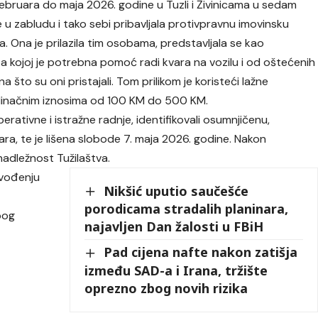
februara do maja 2026. godine u Tuzli i Živinicama u sedam
e u zabludu i tako sebi pribavljala protivpravnu imovinsku
a. Ona je prilazila tim osobama, predstavljala se kao
oba kojoj je potrebna pomoć radi kvara na vozilu i od oštećenih
a što su oni pristajali. Tom prilikom je koristeći lažne
dinačnim iznosima od 100 KM do 500 KM.
 operativne i istražne radnje, identifikovali osumnjičenu,
a, te je lišena slobode 7. maja 2026. godine. Nakon
nadležnost Tužilaštva.
ovođenju
Nikšić uputio saučešće
porodicama stradalih planinara,
bog
najavljen Dan žalosti u FBiH
Pad cijena nafte nakon zatišja
između SAD-a i Irana, tržište
oprezno zbog novih rizika