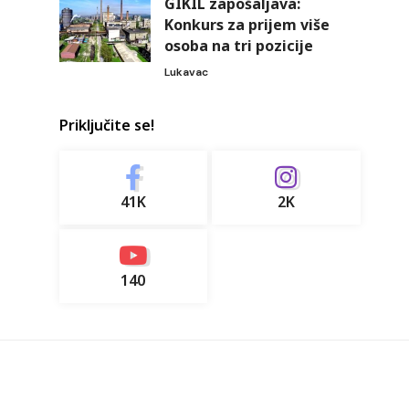
GIKIL zapošaljava:
Konkurs za prijem više
osoba na tri pozicije
Lukavac
Priključite se!
41K
2K
140