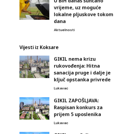
U BiH danas sunčano
vrijeme, uz moguće
lokalne pljuskove tokom
dana
Aktuelnosti
Vijesti iz Koksare
GIKIL nema krizu
rukovođenja: Hitna
sanacija pruge i dalje je
ključ opstanka privrede
Lukavac
GIKIL ZAPOŠLJAVA:
Raspisan konkurs za
prijem 5 uposlenika
Lukavac