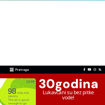
Pretraga
30
godina
Lukavčani su bez pitke
vode!