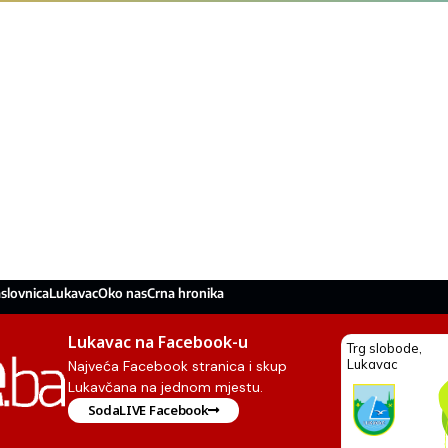
slovnica
Lukavac
Oko nas
Crna hronika
Lukavac na Facebook-u
Najveća Facebook stranica i skup
Lukavčana na jednom mjestu.
SodaLIVE Facebook