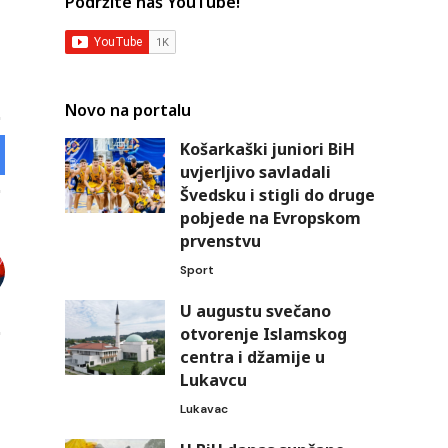
Podržite naš YouTube!
Novo na portalu
Košarkaški juniori BiH
uvjerljivo savladali
Švedsku i stigli do druge
pobjede na Evropskom
prvenstvu
Sport
U augustu svečano
otvorenje Islamskog
centra i džamije u
Lukavcu
Lukavac