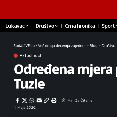
Lukavac
Društvo
Crna hronika
Sport
SodaLIVE.ba / Već drugu deceniju zajedno!
>
Blog
>
Društvo
Aktuelnosti
Određena mjera pr
Tuzle
1 Min. Za Čitanje
11. Maja 2026.