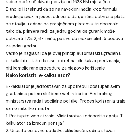
radnik može očekivati penziju od 1628 KM mjesečno.
Bitno je i istaknuti da se na navedeni način kroz formulu
vrednuje svaki mjesec, odnosno dan, a lična ostvrena plata
se stavlja u odnos sa prosječnom platom u tri decimale
tako da, primjera radi, za jednu godinu osiguranik može
ostvariti 1.73, 2, 67 i više, pa sve do maksimalnih 5 bodova
za jednu godinu.
Važno je naglasiti da je ovaj princip automatski ugrađen u
e-kalkulator tako da nisu potrebna bilo kakva predznanja,
niti komplicirane procedure za njegovo korištenje.
Kako koristiti e-kalkulator?
E-kalkulator je jednostavan za upotrebu i dostupan svim
građanima putem službene
web stranice
Federalnog
ministarstva rada i socijalne politike. Proces korištenja traje
samo nekoliko minuta:
1. Pristupite web stranici Ministarstva i odaberite opciju “E-
kalkulator za izračun penzija.”
2. Unesite osnovne podatke, uključujući godine staža i