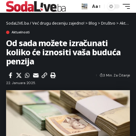
Aa
SodaLIVE.ba / Već drugu deceniju zajedno!
>
Blog
>
Društvo
>
Aktuelnosti
Aktuelnosti
Od sada možete izračunati
koliko će iznositi vaša buduća
penzija
3 Min. Za Čitanje
22. Januara 2025.