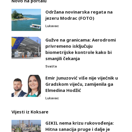
Novo na portalu
Održana novinarska regata na
jezeru Modrac (FOTO)
Lukavac
Gužve na granicama: Aerodromi
privremeno isključuju
biometrijske kontrole kako bi
smanjili čekanja
Svašta
Emir Junuzović više nije vijećnik u
Gradskom vijeću, zamijenila ga
Elmedina Hodžić
Lukavac
Vijesti iz Koksare
GIKIL nema krizu rukovođenja:
Hitna sanacija pruge i dalje je