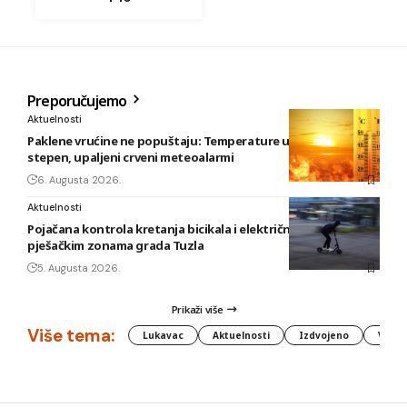
Preporučujemo
Aktuelnosti
Paklene vrućine ne popuštaju: Temperature u BiH i do 41
stepen, upaljeni crveni meteoalarmi
6. Augusta 2026.
Aktuelnosti
Pojačana kontrola kretanja bicikala i električnih romobila u
pješačkim zonama grada Tuzla
5. Augusta 2026.
Prikaži više
Više tema:
Lukavac
Aktuelnosti
Izdvojeno
Vlada