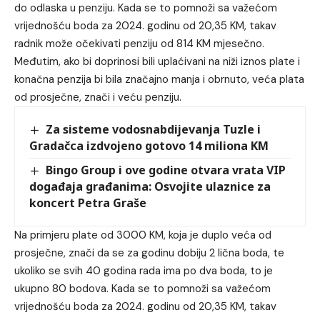
do odlaska u penziju. Kada se to pomnoži sa važećom
vrijednošću boda za 2024. godinu od 20,35 KM, takav
radnik može očekivati penziju od 814 KM mjesečno.
Međutim, ako bi doprinosi bili uplaćivani na niži iznos plate i
konačna penzija bi bila značajno manja i obrnuto, veća plata
od prosječne, znači i veću penziju.
Za sisteme vodosnabdijevanja Tuzle i
Gradačca izdvojeno gotovo 14 miliona KM
Bingo Group i ove godine otvara vrata VIP
događaja građanima: Osvojite ulaznice za
koncert Petra Graše
Na primjeru plate od 3000 KM, koja je duplo veća od
prosječne, znači da se za godinu dobiju 2 lična boda, te
ukoliko se svih 40 godina rada ima po dva boda, to je
ukupno 80 bodova. Kada se to pomnoži sa važećom
vrijednošću boda za 2024. godinu od 20,35 KM, takav