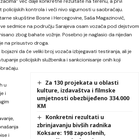
ačima” već daje konkretne rezultate na terenu, a prvi
olicijskih kontrola i veći nivo sigurnosti u saobraćaju.
arne skupštine Bosne i Hercegovine, Saša Magazinović,
 ove sedmice na području Sarajeva osam vozača pod dejstvo
ionisano zbog bahate vožnje. Posebno je naglasio da nijedan
je na prisustvo droga.
bojazni da će veliki broj vozača izbjegavati testiranja, ali je
upanje policijskih službenika i sankcionisanje onih koji
obraćaju.
Za 130 projekata u oblasti
h u
kulture, izdavaštva i filmske
e i
umjetnosti obezbijeđeno 334.000
ugim
KM
Konkretni rezultati u
avanje,
zbrinjavanju bivših radnika
onašanja
Koksare: 198 zaposlenih,
ise i