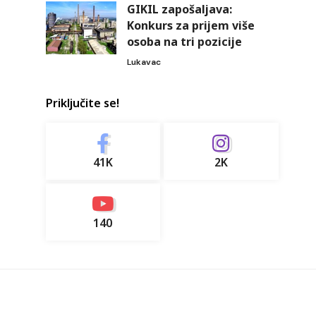
GIKIL zapošaljava:
Konkurs za prijem više
osoba na tri pozicije
Lukavac
Priključite se!
41K
2K
140