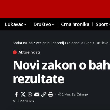
Lukavac
Društvo
Crna hronika
Sport
SodaLIVE.ba / Već drugu deceniju zajedno!
>
Blog
>
Društvo
Aktuelnosti
Novi zakon o ba
rezultate
2 Min. Za Čitanje
5. Juna 2026.