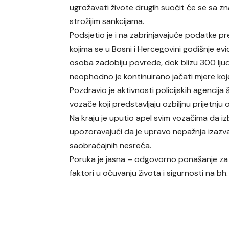
ugrožavati živote drugih suočit će se sa z
strožijim sankcijama.
Podsjetio je i na zabrinjavajuće podatke p
kojima se u Bosni i Hercegovini godišnje ev
osoba zadobiju povrede, dok blizu 300 ljudi
neophodno je kontinuirano jačati mjere koj
Pozdravio je aktivnosti policijskih agencija 
vozače koji predstavljaju ozbiljnu prijetnju
Na kraju je uputio apel svim vozačima da iz
upozoravajući da je upravo nepažnja izaz
saobraćajnih nesreća.
Poruka je jasna – odgovorno ponašanje za v
faktori u očuvanju života i sigurnosti na bh