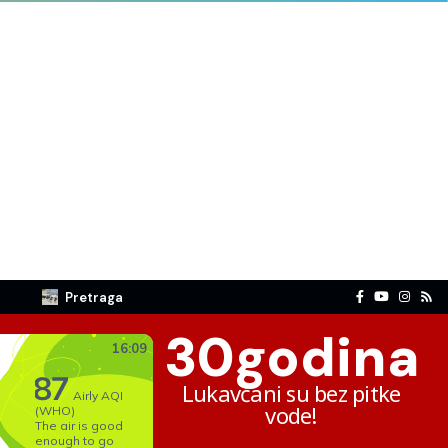
Pretraga
30
godina
Lukavčani su bez pitke
vode!