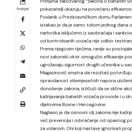
Primjena takozvanog “zakona o bahatim voz
pokazatelji ukazuju na povećanu efikasnost p
Podijeli
Poslanik u Predstavničkom domu Parlament
istakao je da je samo tokom jednog dana
narkotika isključeno iz saobraćaja i sankc
od kontrolisanih vozača nije odbio testiran
Prema njegovim riječima, ranije su postojale 
novi zakonski okvir omogućio efikasnije post
ugrožavaju sigurnost drugih učesnika u sa
Magazinović smatra da rezultati potvrđuju
opravdanost višemjesečnih napora uloženi
donošenje zakona, ističući da se slične akcij
kažnjavanja bahatih vozača provode i u dr
dijelovima Bosne i Hercegovine.
Naglasio je da osnovni cilj zakona nije kažnj
već prevencija i odvraćanje od opasnog p
za volanom. Oni koji nastave ignorisati prop