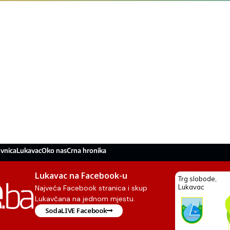
vnica
Lukavac
Oko nas
Crna hronika
Lukavac na Facebook-u
Najveća Facebook stranica i skup
Lukavčana na jednom mjestu.
SodaLIVE Facebook