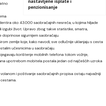
nastavljene isplate i
natno
penzionisanje
rema
identira oko 43.000 saobraćajnih nesreća, u kojima hiljade
 izgubi život. Upravo zbog takve statistike, smatra,
e doprinose sigurnijem saobraćaju.
širom zemlje koje, kako navodi, sve odlučnije uklanjaju s cesta
 ostalim učesnicima u saobraćaju.
bjegavaju korištenje mobilnih telefona tokom vožnje,
vana upotrebom mobitela postala jedan od najčešćih uzroka
olanom i poštivanje saobraćajnih propisa ostaju najvažniji
. cestama.