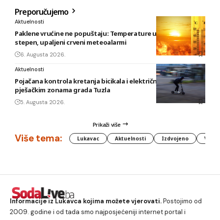
Preporučujemo
Aktuelnosti
Paklene vrućine ne popuštaju: Temperature u BiH i do 41
stepen, upaljeni crveni meteoalarmi
6. Augusta 2026.
Aktuelnosti
Pojačana kontrola kretanja bicikala i električnih romobila u
pješačkim zonama grada Tuzla
5. Augusta 2026.
Prikaži više
Više tema:
Lukavac
Aktuelnosti
Izdvojeno
Vlada
Informacije iz Lukavca kojima možete vjerovati.
Postojimo od
2009. godine i od tada smo najposjećeniji internet portal i