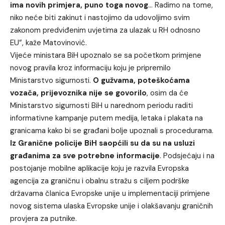
ima novih primjera, puno toga novog
… Radimo na tome,
niko neće biti zakinut i nastojimo da udovoljimo svim
zakonom predviđenim uvjetima za ulazak u RH odnosno
EU”, kaže Matovinović.
Vijeće ministara BiH upoznalo se sa početkom primjene
novog pravila kroz informaciju koju je pripremilo
Ministarstvo sigurnosti.
O gužvama, poteškoćama
vozača, prijevoznika nije se govorilo
, osim da će
Ministarstvo sigurnosti BiH u narednom periodu raditi
informativne kampanje putem medija, letaka i plakata na
granicama kako bi se građani bolje upoznali s procedurama.
Iz Granične policije BiH saopćili su da su na usluzi
građanima za sve potrebne informacije
. Podsjećaju i na
postojanje mobilne aplikacije koju je razvila Evropska
agencija za graničnu i obalnu stražu s ciljem podrške
državama članica Evropske unije u implementaciji primjene
novog sistema ulaska Evropske unije i olakšavanju graničnih
provjera za putnike.