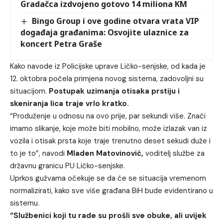
Gradačca izdvojeno gotovo 14 miliona KM
Bingo Group i ove godine otvara vrata VIP
događaja građanima: Osvojite ulaznice za
koncert Petra Graše
Kako navode iz Policijske uprave Ličko-senjske, od kada je
12. oktobra počela primjena novog sistema, zadovoljni su
situacijom.
Postupak uzimanja otisaka prstiju i
skeniranja lica traje vrlo kratko.
“Produženje u odnosu na ovo prije, par sekundi više. Znači
imamo slikanje, koje može biti mobilno, može izlazak van iz
vozila i otisak prsta koje traje trenutno deset sekudi duže i
to je to”, navodi
Mladen Matovinović,
voditelj službe za
državnu granicu PU Ličko-senjske.
Uprkos gužvama očekuje se da će se situacija vremenom
normalizirati, kako sve više građana BiH bude evidentirano u
sistemu.
“Službenici koji tu rade su prošli sve obuke, ali uvijek