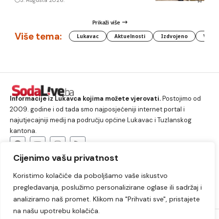
3. Augusta 2026.
Prikaži više
Više tema:
Lukavac
Aktuelnosti
Izdvojeno
Vlada
Informacije iz Lukavca kojima možete vjerovati.
Postojimo od
2009. godine i od tada smo najposjećeniji internet portal i
najutjecajniji medij na području općine Lukavac i Tuzlanskog
kantona.
Cijenimo vašu privatnost
O nama
Koristimo kolačiće da poboljšamo vaše iskustvo
Lukavac
Društvo
Crna hronika
Sport
pregledavanja, poslužimo personalizirane oglase ili sadržaj i
Kultura
Kolumne
Slobodno vrijeme
analiziramo naš promet. Klikom na "Prihvati sve", pristajete
na našu upotrebu kolačića.