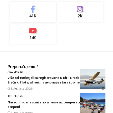
41K
2K
140
Preporučujemo
Aktuelnosti
Više od 100 letjelica registrovano u BiH: Građani posjeduju
trećinu flote, ali većina aviona je stara i po nekoliko decenija
3. Augusta 2026.
Aktuelnosti
Narednih dana sunčano vrijeme uz temperature do 40
stepeni