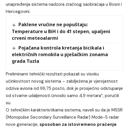
unapređenja sistema nadzora zračnog saobraćaja u Bosni i
Hercegovini.
Paklene vrućine ne popuštaju:
Temperature u BiH i do 41 stepen, upaljeni
crveni meteoalarmi
Pojačana kontrola kretanja bicikala i
električnih romobila u pješačkim zonama
grada Tuzla
Preliminarni tehnički rezultati pokazali su visoku
učinkovitost novog sistema – zabilježena je vjerojatnost
odziva aviona od 99,75 posto, dok je prosječno odstupanje
od stvarne udaljenosti iznosilo samo 4,9 metara”, poručili
su.
O tehničkim karakteristikama sistema, naveli su da je MSSR
(Monopulse Secondary Surveillance Radar) Mode-S radar
nove generacije,
sposoban za istovremeno praćenje