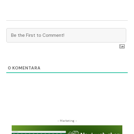
0
KOMENTARA
- Marketing -