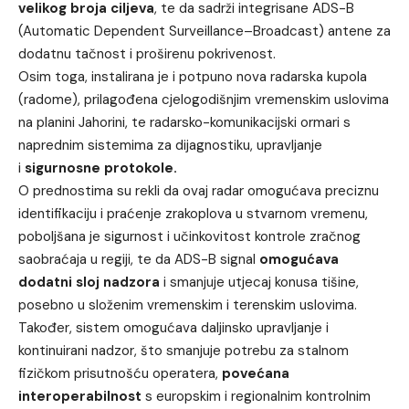
velikog broja ciljeva
, te da sadrži integrisane ADS-B
(Automatic Dependent Surveillance–Broadcast) antene za
dodatnu tačnost i proširenu pokrivenost.
Osim toga, instalirana je i potpuno nova radarska kupola
(radome), prilagođena cjelogodišnjim vremenskim uslovima
na planini Jahorini, te radarsko-komunikacijski ormari s
naprednim sistemima za dijagnostiku, upravljanje
i
sigurnosne protokole.
O prednostima su rekli da ovaj radar omogućava preciznu
identifikaciju i praćenje zrakoplova u stvarnom vremenu,
poboljšana je sigurnost i učinkovitost kontrole zračnog
saobraćaja u regiji, te da ADS-B signal
omogućava
dodatni sloj nadzora
i smanjuje utjecaj konusa tišine,
posebno u složenim vremenskim i terenskim uslovima.
Također, sistem omogućava daljinsko upravljanje i
kontinuirani nadzor, što smanjuje potrebu za stalnom
fizičkom prisutnošću operatera,
povećana
interoperabilnost
s europskim i regionalnim kontrolnim