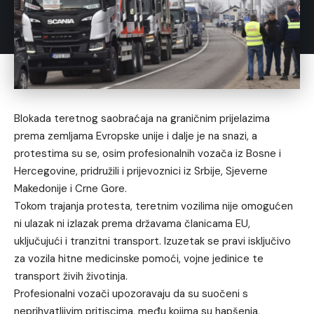
Blokada teretnog saobraćaja na graničnim prijelazima
prema zemljama Evropske unije i dalje je na snazi, a
protestima su se, osim profesionalnih vozača iz Bosne i
Hercegovine, pridružili i prijevoznici iz Srbije, Sjeverne
Makedonije i Crne Gore.
Tokom trajanja protesta, teretnim vozilima nije omogućen
ni ulazak ni izlazak prema državama članicama EU,
uključujući i tranzitni transport. Izuzetak se pravi isključivo
za vozila hitne medicinske pomoći, vojne jedinice te
transport živih životinja.
Profesionalni vozači upozoravaju da su suočeni s
neprihvatljivim pritiscima, među kojima su hapšenja,