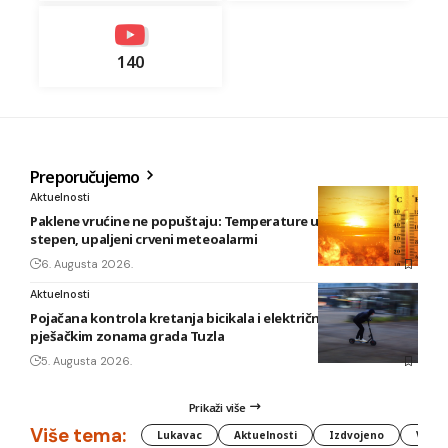
140
Preporučujemo
Aktuelnosti
Paklene vrućine ne popuštaju: Temperature u BiH i do 41
stepen, upaljeni crveni meteoalarmi
6. Augusta 2026.
Aktuelnosti
Pojačana kontrola kretanja bicikala i električnih romobila u
pješačkim zonama grada Tuzla
5. Augusta 2026.
Prikaži više
Više tema:
Lukavac
Aktuelnosti
Izdvojeno
Vlada