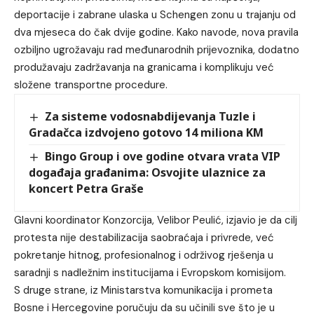
deportacije i zabrane ulaska u Schengen zonu u trajanju od
dva mjeseca do čak dvije godine. Kako navode, nova pravila
ozbiljno ugrožavaju rad međunarodnih prijevoznika, dodatno
produžavaju zadržavanja na granicama i komplikuju već
složene transportne procedure.
Za sisteme vodosnabdijevanja Tuzle i
Gradačca izdvojeno gotovo 14 miliona KM
Bingo Group i ove godine otvara vrata VIP
događaja građanima: Osvojite ulaznice za
koncert Petra Graše
Glavni koordinator Konzorcija, Velibor Peulić, izjavio je da cilj
protesta nije destabilizacija saobraćaja i privrede, već
pokretanje hitnog, profesionalnog i održivog rješenja u
saradnji s nadležnim institucijama i Evropskom komisijom.
S druge strane, iz Ministarstva komunikacija i prometa
Bosne i Hercegovine poručuju da su učinili sve što je u