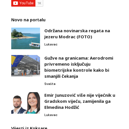
Novo na portalu
Održana novinarska regata na
jezeru Modrac (FOTO)
Lukavac
Gužve na granicama: Aerodromi
privremeno isključuju
biometrijske kontrole kako bi
smanjili čekanja
Svašta
Emir Junuzović više nije vijećnik u
Gradskom vijeću, zamijenila ga
Elmedina Hodžić
Lukavac
Vijesti iz Koksare