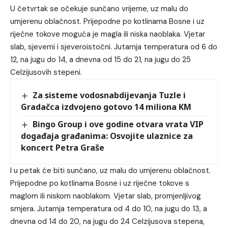
U četvrtak se očekuje sunčano vrijeme, uz malu do
umjerenu oblačnost. Prijepodne po kotlinama Bosne i uz
riječne tokove moguća je magla ili niska naoblaka. Vjetar
slab, sjeverni i sjeveroistočni. Jutarnja temperatura od 6 do
12, na jugu do 14, a dnevna od 15 do 21, na jugu do 25
Celzijusovih stepeni.
Za sisteme vodosnabdijevanja Tuzle i
Gradačca izdvojeno gotovo 14 miliona KM
Bingo Group i ove godine otvara vrata VIP
događaja građanima: Osvojite ulaznice za
koncert Petra Graše
I u petak će biti sunčano, uz malu do umjerenu oblačnost.
Prijepodne po kotlinama Bosne i uz riječne tokove s
maglom ili niskom naoblakom. Vjetar slab, promjenljivog
smjera. Jutarnja temperatura od 4 do 10, na jugu do 13, a
dnevna od 14 do 20, na jugu do 24 Celzijusova stepena,