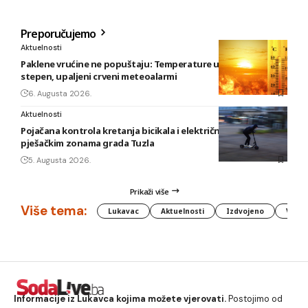
Preporučujemo
Aktuelnosti
Paklene vrućine ne popuštaju: Temperature u BiH i do 41
stepen, upaljeni crveni meteoalarmi
6. Augusta 2026.
Aktuelnosti
Pojačana kontrola kretanja bicikala i električnih romobila u
pješačkim zonama grada Tuzla
5. Augusta 2026.
Prikaži više
Više tema:
Lukavac
Aktuelnosti
Izdvojeno
Vlada
Informacije iz Lukavca kojima možete vjerovati.
Postojimo od