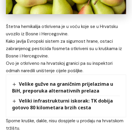
Štetna hemikalija otkrivena je u voću koje se u Hrvatsku
uvozilo iz Bosne i Hercegovine.
Kako javlja Evropski sistem za sigurnost hrane, ostaci
zabranjenog pesticida fosmeta otkriveni su u kruškama iz
Bosne i Hercegovine.
Ovo je otkriveno na hrvatskoj granici pa su inspektori
odmah naredili uništenje cijele pošiljke.
Velike gužve na graničnim prijelazima u
BiH, preporuka alternativnih prelaza
Veliki infrastrukturni iskorak: TK dobija
gotovo 80 kilometara brzih cesta
Sporne kruške, dakle, nisu dospjele u prodaju na hrvatskom
tržištu.