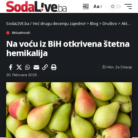
Aa
SodaLIVE.ba / Već drugu deceniju zajedno!
>
Blog
>
Društvo
>
Aktuelnosti
Aktuelnosti
Na voću iz BiH otkrivena štetna
hemikalija
1 Min. Za Čitanje
20. Februara 2025.