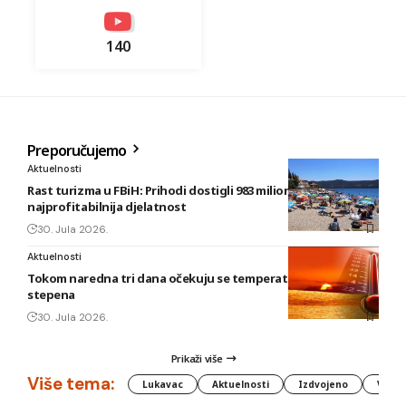
140
Preporučujemo
Aktuelnosti
Rast turizma u FBiH: Prihodi dostigli 983 miliona KM, smještaj
najprofitabilnija djelatnost
30. Jula 2026.
Aktuelnosti
Tokom naredna tri dana očekuju se temperature do 42
stepena
30. Jula 2026.
Prikaži više
Više tema:
Lukavac
Aktuelnosti
Izdvojeno
Vlada