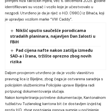
primjeni niza taktičkih mjera, već 6. decembra 2025. godine
identifikovani su vozač i vozilo koje je učestvovalo u
nezgodi. Utvrđeno je da je riječ o H.D. (1980.) iz Bihaća, koji
je upravljao vozilom marke “VW Caddy”.
Nikšić uputio saučešće porodicama
stradalih planinara, najavljen Dan žalosti u
FBiH
Pad cijena nafte nakon zatišja između
SAD-a i Irana, tržište oprezno zbog novih
rizika
Daljom provjerom utvrđeno je da je vozilo vlasništvo
pravnog lica iz Bijeljine, zbog čega je ostvarena saradnja s
policijskim službenicima Policijske uprave Bijeljina radi
potpunog dokumentovanja slučaja.
Nakon kompletiranja potrebne dokumentacije, Kantonalnom
tužilaštvu Tuzlanskog kantona bit će dostavljen izvještaj
protiv H.D. zbog postojanja osnova sumnje u počinjenje