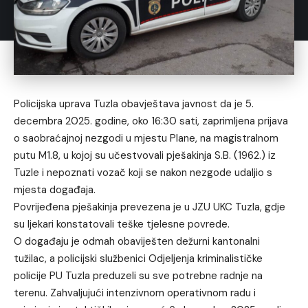
Policijska uprava Tuzla obavještava javnost da je 5.
decembra 2025. godine, oko 16:30 sati, zaprimljena prijava
o saobraćajnoj nezgodi u mjestu Plane, na magistralnom
putu M1.8, u kojoj su učestvovali pješakinja S.B. (1962.) iz
Tuzle i nepoznati vozač koji se nakon nezgode udaljio s
mjesta događaja.
Povrijeđena pješakinja prevezena je u JZU UKC Tuzla, gdje
su ljekari konstatovali teške tjelesne povrede.
O događaju je odmah obaviješten dežurni kantonalni
tužilac, a policijski službenici Odjeljenja kriminalističke
policije PU Tuzla preduzeli su sve potrebne radnje na
terenu. Zahvaljujući intenzivnom operativnom radu i