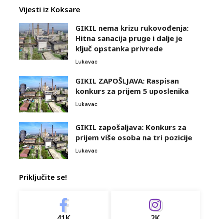
Vijesti iz Koksare
GIKIL nema krizu rukovođenja:
Hitna sanacija pruge i dalje je
ključ opstanka privrede
Lukavac
GIKIL ZAPOŠLJAVA: Raspisan
konkurs za prijem 5 uposlenika
Lukavac
GIKIL zapošaljava: Konkurs za
prijem više osoba na tri pozicije
Lukavac
Priključite se!
41K
2K