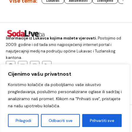
Više tema:
Lukavac
Aktuelnosti
Izdvojeno
Vlada
Informacije iz Lukavca kojima možete vjerovati.
Postojimo od
2009. godine i od tada smo najposjećeniji internet portal i
najutjecajniji medij na području općine Lukavac i Tuzlanskog
kantona.
Cijenimo vašu privatnost
O nama
Koristimo kolačiće da poboljšamo vaše iskustvo
Lukavac
Društvo
Crna hronika
Sport
pregledavanja, poslužimo personalizirane oglase ili sadržaj i
Kultura
Kolumne
Slobodno vrijeme
analiziramo naš promet. Klikom na "Prihvati sve", pristajete
na našu upotrebu kolačića.
2009. – 2024. © Lukavački info portal – SodaLIVE.ba. Sva prava
zadržana. Zabranjeno kopiranje autorskog sadržaja i korištenje
Prilagodi
Odbaciti sve
Prihvatiti sve
autorskih fotografija bez odobrenja portala.