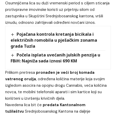
Osumnjičena lica su duži vremenski period s ciljem sticanja
protivpravne imovinske koristi uz prijetnju silom od
zastupnika u Skupštini Srednjobosanskog kantona, vršili
iznudu, odnosno zahtijevali određeni novčani iznos.
Pojačana kontrola kretanja bicikala i
električnih romobila u pješačkim zonama
grada Tuzla
Počela isplata uvećanih julskih penzija u
FBiH: Najniža sada iznosi 690 KM
Prilikom pretresa
pronađen je veći broj komada
vatrenog oružja
, određena količina materije koja svojim
izgledom asocira na opojnu drogu Cannabis, veća količina
novca, te mobilni telefonski aparati i sim kartice koji su
korišteni u izvršenju krivičnih djela.
Navedena lica bit će
predata Kantonalnom
tužilaštvu
Srednjobosanskog Kantona na daljnje