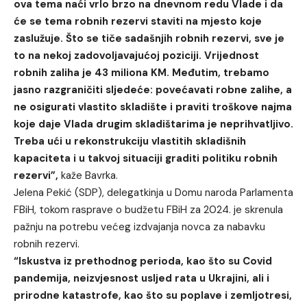
ova tema naći vrlo brzo na dnevnom redu Vlade i da
će se tema robnih rezervi staviti na mjesto koje
zaslužuje. Što se tiče sadašnjih robnih rezervi, sve je
to na nekoj zadovoljavajućoj poziciji. Vrijednost
robnih zaliha je 43 miliona KM. Međutim, trebamo
jasno razgraničiti sljedeće: povećavati robne zalihe, a
ne osigurati vlastito skladište i praviti troškove najma
koje daje Vlada drugim skladištarima je neprihvatljivo.
Treba ući u rekonstrukciju vlastitih skladišnih
kapaciteta i u takvoj situaciji graditi politiku robnih
rezervi”,
kaže Bavrka.
Jelena Pekić (SDP), delegatkinja u Domu naroda Parlamenta
FBiH, tokom rasprave o budžetu FBiH za 2024. je skrenula
pažnju na potrebu većeg izdvajanja novca za nabavku
robnih rezervi.
“Iskustva iz prethodnog perioda, kao što su Covid
pandemija, neizvjesnost usljed rata u Ukrajini, ali i
prirodne katastrofe, kao što su poplave i zemljotresi,