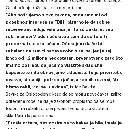
Tončo Bavrka, direktor Federalne direkcije robnih rezervi, za
Oslobođenje kaže da je to nedostatno.
“Ako poštujemo slovo zakona, onda smo mi od
posebnog interesa za FBiH i sigurno je da robne
rezerve zavređuju više pažnje. To su deklarativno
rekli članovi Vlade i očekivao sam da će to biti
prepoznato u proračunu. Očekujem da će biti
rebalans na stavci nabava robnih zaliha, jer je taj
iznos od 1,2 miliona nedostatan, prvenstveno zato što
imamo potrebu da jačamo vlastite skladišne
kapacitete i da obnavljamo skladišta. To je prioritet u
ovakvoj situaciji i potreba jačanja robnih rezervi, što
bismo rekli, vidi se iz aviona”
, ističe Bavrka.
Bavrka za Oslobođenje kaže da se mogu povećavati zalihe
određene robe, te da je zakonom propisano da se roba
federalnih robnih rezervi prvenstveno drži u vlastitim
skladišnim kapacitetima.
“Prošla država, bez obzira na to kakva je bila, imala je