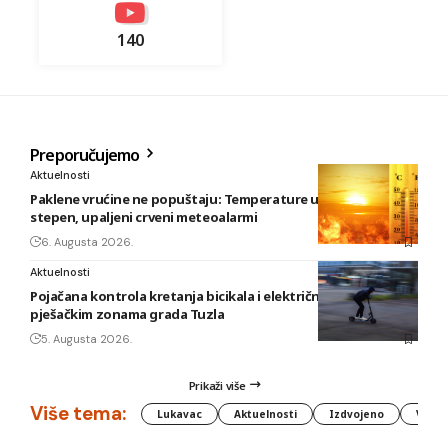
140
Preporučujemo
Aktuelnosti
Paklene vrućine ne popuštaju: Temperature u BiH i do 41
stepen, upaljeni crveni meteoalarmi
6. Augusta 2026.
Aktuelnosti
Pojačana kontrola kretanja bicikala i električnih romobila u
pješačkim zonama grada Tuzla
5. Augusta 2026.
Prikaži više
Više tema:
Lukavac
Aktuelnosti
Izdvojeno
Vlada