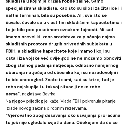
skladišta u kojim je držala robne zalihe. Samo
specijalizirana skladišta, kao što su silosi za žitarice ili
naftni terminali, bila su posebna. Ali, sve što se
čuvalo, čuvalo se u vlastitim skladišnim kapacitetima i
to je bilo pod posebnom oznakom tajnosti. Mi sad
imamo preveliki iznos sredstava za plaćanje najma
skladišnih prostora drugih privrednih subjekata u
FBiH, a skladišne kapacitete koje imamo i koji su
ostali iza vojske već dvije godine ne možemo obnoviti
zbog stalnog padanja natječaja, odnosno namjernog
obaranja natječaja od učesnika koji su nezadovoljni i
to ide unedogled. Znate i sami, kad su krize, tad je
roba najskuplja i u takvoj situaciji neke robe i
nema”,
naglašava Bavrka.
Na njegov prijedlog je, kaže, Vlada FBiH pokrenula pitanje
izrade novog zakona o robnim rezervama.
“Vjerovatno zbog dešavanja oko usvajanja proračuna
to još nije ugledalo svjetlo dana. Očekujem da će se