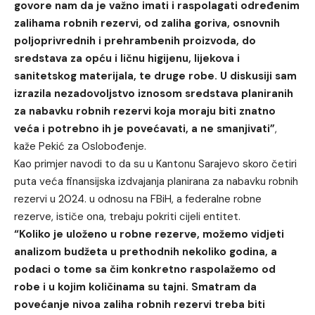
govore nam da je važno imati i raspolagati određenim
zalihama robnih rezervi, od zaliha goriva, osnovnih
poljoprivrednih i prehrambenih proizvoda, do
sredstava za opću i ličnu higijenu, lijekova i
sanitetskog materijala, te druge robe. U diskusiji sam
izrazila nezadovoljstvo iznosom sredstava planiranih
za nabavku robnih rezervi koja moraju biti znatno
veća i potrebno ih je povećavati, a ne smanjivati”
,
kaže Pekić za Oslobođenje.
Kao primjer navodi to da su u Kantonu Sarajevo skoro četiri
puta veća finansijska izdvajanja planirana za nabavku robnih
rezervi u 2024. u odnosu na FBiH, a federalne robne
rezerve, ističe ona, trebaju pokriti cijeli entitet.
“Koliko je uloženo u robne rezerve, možemo vidjeti
analizom budžeta u prethodnih nekoliko godina, a
podaci o tome sa čim konkretno raspolažemo od
robe i u kojim količinama su tajni. Smatram da
povećanje nivoa zaliha robnih rezervi treba biti