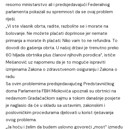
resorno ministarstvo ali i predsjedavajući Federalnog
parlamenta pokazali su spremnost da se ovaj problem
riješi.
„Vi ste vlasnik obrta, radite, razbolite se i morate na
bolovanje. Ne možete plaćati doprinose jer nemate
primanja a morate ih plaćati. Niko vam to ne refundira. To
dovodi do gašenja obrta. U našoj državi je trenutno preko
60 hiljada obrtnika plus članovi njihovih porodica“, ističe
Mešanović uz napomenu da je to moguće ispraviti
izmjenama Zakona o zdravstvenom osiguranju i Zakona o
radu.
Sa ovim problemima predsjedavajućeg Predstavničkog
doma Parlamenta FBiH Miokovića upoznali su obrtnici na
nedavnom Gradačačkom sajmu a tokom današnje posjete
je naglasio da će u skladu sa ustavnim, zakonskim i
poslovničkim procedurama djelovati u korist rješavanja
ovog problema.
„Ja hoću i želim da budem uslovno govoreći „most“ između