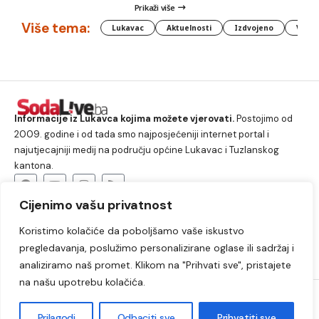
Prikaži više
Više tema:
Lukavac
Aktuelnosti
Izdvojeno
Vlada
Informacije iz Lukavca kojima možete vjerovati.
Postojimo od
2009. godine i od tada smo najposjećeniji internet portal i
najutjecajniji medij na području općine Lukavac i Tuzlanskog
kantona.
Cijenimo vašu privatnost
O nama
Koristimo kolačiće da poboljšamo vaše iskustvo
Lukavac
Društvo
Crna hronika
Sport
pregledavanja, poslužimo personalizirane oglase ili sadržaj i
Kultura
Kolumne
Slobodno vrijeme
analiziramo naš promet. Klikom na "Prihvati sve", pristajete
na našu upotrebu kolačića.
2009. – 2024. © Lukavački info portal – SodaLIVE.ba. Sva prava
zadržana. Zabranjeno kopiranje autorskog sadržaja i korištenje
Prilagodi
Odbaciti sve
Prihvatiti sve