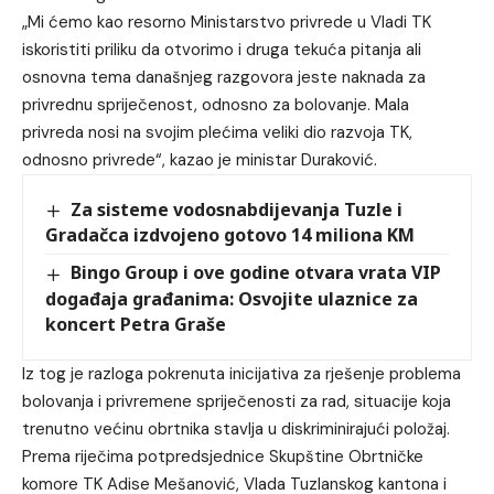
„Mi ćemo kao resorno Ministarstvo privrede u Vladi TK
iskoristiti priliku da otvorimo i druga tekuća pitanja ali
osnovna tema današnjeg razgovora jeste naknada za
privrednu spriječenost, odnosno za bolovanje. Mala
privreda nosi na svojim plećima veliki dio razvoja TK,
odnosno privrede“, kazao je ministar Duraković.
Za sisteme vodosnabdijevanja Tuzle i
Gradačca izdvojeno gotovo 14 miliona KM
Bingo Group i ove godine otvara vrata VIP
događaja građanima: Osvojite ulaznice za
koncert Petra Graše
Iz tog je razloga pokrenuta inicijativa za rješenje problema
bolovanja i privremene spriječenosti za rad, situacije koja
trenutno većinu obrtnika stavlja u diskriminirajući položaj.
Prema riječima potpredsjednice Skupštine Obrtničke
komore TK Adise Mešanović, Vlada Tuzlanskog kantona i