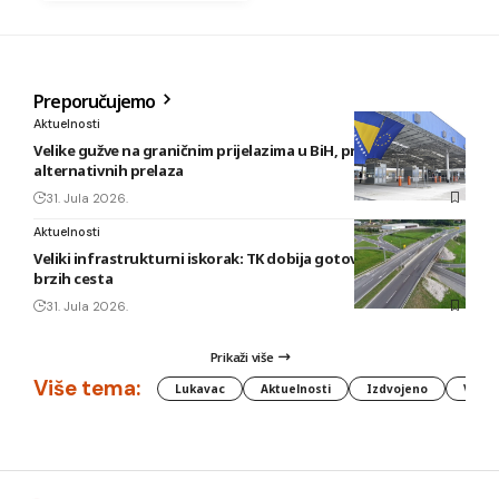
Preporučujemo
Aktuelnosti
Velike gužve na graničnim prijelazima u BiH, preporuka
alternativnih prelaza
31. Jula 2026.
Aktuelnosti
Veliki infrastrukturni iskorak: TK dobija gotovo 80 kilometara
brzih cesta
31. Jula 2026.
Prikaži više
Više tema:
Lukavac
Aktuelnosti
Izdvojeno
Vlada