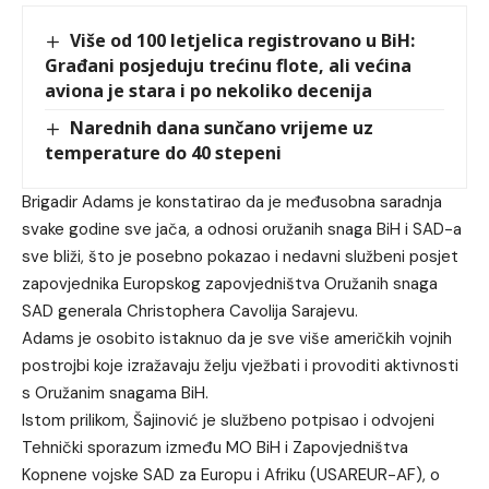
Više od 100 letjelica registrovano u BiH:
Građani posjeduju trećinu flote, ali većina
aviona je stara i po nekoliko decenija
Narednih dana sunčano vrijeme uz
temperature do 40 stepeni
Brigadir Adams je konstatirao da je međusobna saradnja
svake godine sve jača, a odnosi oružanih snaga BiH i SAD-a
sve bliži, što je posebno pokazao i nedavni službeni posjet
zapovjednika Europskog zapovjedništva Oružanih snaga
SAD generala Christophera Cavolija Sarajevu.
Adams je osobito istaknuo da je sve više američkih vojnih
postrojbi koje izražavaju želju vježbati i provoditi aktivnosti
s Oružanim snagama BiH.
Istom prilikom, Šajinović je službeno potpisao i odvojeni
Tehnički sporazum između MO BiH i Zapovjedništva
Kopnene vojske SAD za Europu i Afriku (USAREUR-AF), o