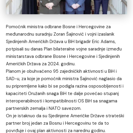
Pomoćnik ministra odbrane Bosne i Hercegovine za
međunarodnu suradnju Zoran Šajinović i vojni izaslanik
Sjedinjenih Američkih Država u BiH brigadir Eric Adams,
potpisali su danas Plan bilateralne vojne saradnje između
ministarstava odbrane Bosne i Hercegovine i Sjedinjenih
Američkih Država za 2024. godinu.
Planom je obuhvaćeno 95 zajedničkih aktivnosti u BiH i
SAD-u, za koje je pomoćnik ministra Šajinović naglasio da
su pripremljene kako bi se podigla razina osposobljenosti i
kapaciteti Oružanih snaga BiH te dalje povećao stupanj
interoperabilnosti i kompatibilnosti OS BiH sa snagama
partnerskih zemalja i NATO savezom.
On je istaknuo da su Sjedinjene Američke Države strateški
partner broj jedan za Bosnu i Hercegovinu te da to
povrđuje i ovaj plan aktivnosti za narednu godinu.