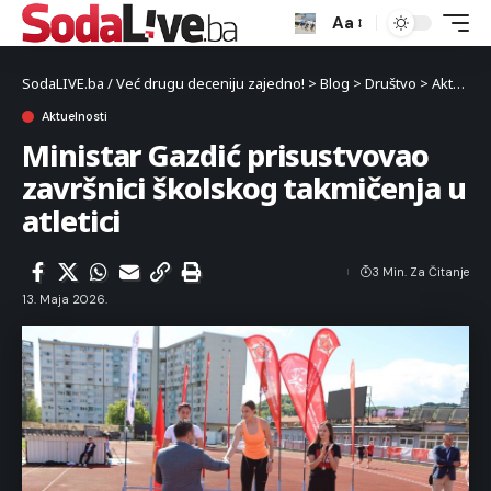
Aa
SodaLIVE.ba / Već drugu deceniju zajedno!
>
Blog
>
Društvo
>
Aktuelnosti
Aktuelnosti
Ministar Gazdić prisustvovao
završnici školskog takmičenja u
atletici
3 Min. Za Čitanje
13. Maja 2026.