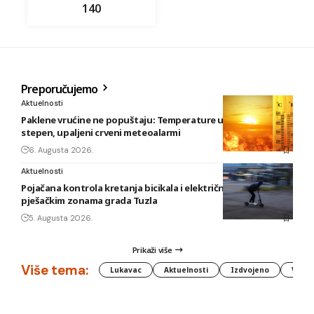
140
Preporučujemo
Aktuelnosti
Paklene vrućine ne popuštaju: Temperature u BiH i do 41
stepen, upaljeni crveni meteoalarmi
6. Augusta 2026.
Aktuelnosti
Pojačana kontrola kretanja bicikala i električnih romobila u
pješačkim zonama grada Tuzla
5. Augusta 2026.
Prikaži više
Više tema:
Lukavac
Aktuelnosti
Izdvojeno
Vlada