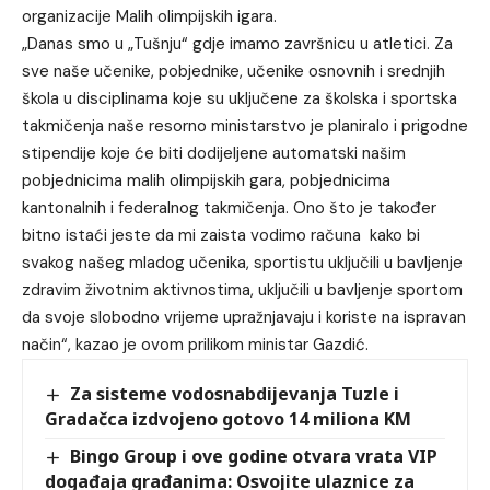
organizacije Malih olimpijskih igara.
„Danas smo u „Tušnju“ gdje imamo završnicu u atletici. Za
sve naše učenike, pobjednike, učenike osnovnih i srednjih
škola u disciplinama koje su uključene za školska i sportska
takmičenja naše resorno ministarstvo je planiralo i prigodne
stipendije koje će biti dodijeljene automatski našim
pobjednicima malih olimpijskih gara, pobjednicima
kantonalnih i federalnog takmičenja. Ono što je također
bitno istaći jeste da mi zaista vodimo računa kako bi
svakog našeg mladog učenika, sportistu uključili u bavljenje
zdravim životnim aktivnostima, uključili u bavljenje sportom
da svoje slobodno vrijeme upražnjavaju i koriste na ispravan
način“, kazao je ovom prilikom ministar Gazdić.
Za sisteme vodosnabdijevanja Tuzle i
Gradačca izdvojeno gotovo 14 miliona KM
Bingo Group i ove godine otvara vrata VIP
događaja građanima: Osvojite ulaznice za