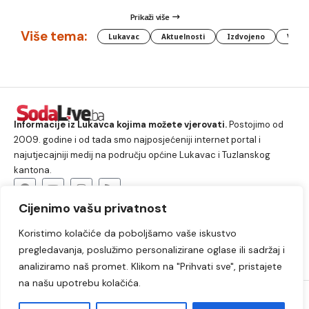
Prikaži više
Više tema:
Lukavac
Aktuelnosti
Izdvojeno
Vlada
Informacije iz Lukavca kojima možete vjerovati.
Postojimo od
2009. godine i od tada smo najposjećeniji internet portal i
najutjecajniji medij na području općine Lukavac i Tuzlanskog
kantona.
Cijenimo vašu privatnost
O nama
Koristimo kolačiće da poboljšamo vaše iskustvo
Lukavac
Društvo
Crna hronika
Sport
pregledavanja, poslužimo personalizirane oglase ili sadržaj i
Kultura
Kolumne
Slobodno vrijeme
analiziramo naš promet. Klikom na "Prihvati sve", pristajete
na našu upotrebu kolačića.
2009. – 2024. © Lukavački info portal – SodaLIVE.ba. Sva prava