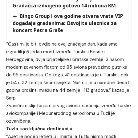
Gradačca izdvojeno gotovo 14 miliona KM
Bingo Group i ove godine otvara vrata VIP
događaja građanima: Osvojite ulaznice za
koncert Petra Graše
“Čast mi je biti ovdje na ovaj značajan dan, kada smo
izgradili još jedan most između Turske i Bosne i
Hercegovine, dvije prijateljske i bratske zemlje. S našom
modernizovanom flotom od 85 aviona prevozimo putnike
do 95 destinacija. Od toga, 41 destinacija je u Turskoj, dok
je 54 u 32 zemlje širom svijeta. Naš cilj je u narednih deset
godina proširiti mrežu na 44 zemlje i 113 gradova,” kazao je
Sarp.
Zvaničnim slijetanjem prvog aviona, saradnja između turske
aviokompanije i Međunarodnog aerodroma u Tuzli je
ozvaničena.
Tuzla kao ključna destinacija
“AJet je počeo letjeti 31. marta, a Tuzlu nismo mogli