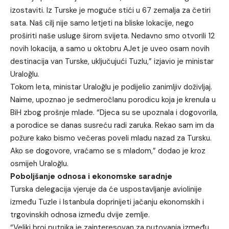
izostaviti. Iz Turske je moguće stići u 67 zemalja za četiri
sata. Naš cilj nije samo letjeti na bliske lokacije, nego
proširiti naše usluge širom svijeta. Nedavno smo otvorili 12
novih lokacija, a samo u oktobru AJet je uveo osam novih
destinacija van Turske, uključujući Tuzlu,” izjavio je ministar
Uraloğlu.
Tokom leta, ministar Uraloğlu je podijelio zanimljiv doživljaj.
Naime, upoznao je sedmeročlanu porodicu koja je krenula u
BiH zbog prošnje mlade. “Djeca su se upoznala i dogovorila,
a porodice se danas susreću radi zaruka. Rekao sam im da
požure kako bismo večeras poveli mladu nazad za Tursku.
Ako se dogovore, vraćamo se s mladom,” dodao je kroz
osmijeh Uraloğlu.
Poboljšanje odnosa i ekonomske saradnje
Turska delegacija vjeruje da će uspostavljanje aviolinije
između Tuzle i Istanbula doprinijeti jačanju ekonomskih i
trgovinskih odnosa između dvije zemlje.
“Veliki broj putnika je zainteresovan za putovanja između