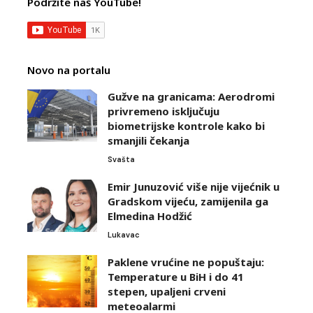
Podržite naš YouTube!
Novo na portalu
Gužve na granicama: Aerodromi
privremeno isključuju
biometrijske kontrole kako bi
smanjili čekanja
Svašta
Emir Junuzović više nije vijećnik u
Gradskom vijeću, zamijenila ga
Elmedina Hodžić
Lukavac
Paklene vrućine ne popuštaju:
Temperature u BiH i do 41
stepen, upaljeni crveni
meteoalarmi