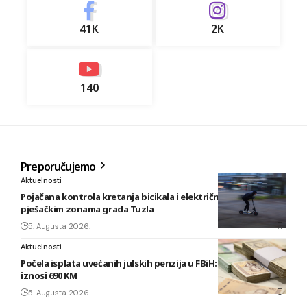
41K
2K
140
Preporučujemo
Aktuelnosti
Pojačana kontrola kretanja bicikala i električnih romobila u
pješačkim zonama grada Tuzla
5. Augusta 2026.
Aktuelnosti
Počela isplata uvećanih julskih penzija u FBiH: Najniža sada
iznosi 690 KM
5. Augusta 2026.