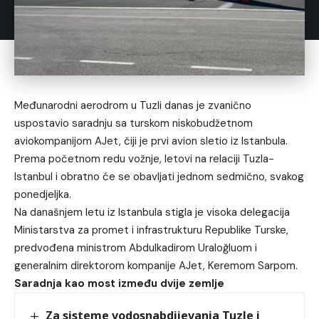
Međunarodni aerodrom u Tuzli danas je zvanično
uspostavio saradnju sa turskom niskobudžetnom
aviokompanijom AJet, čiji je prvi avion sletio iz Istanbula.
Prema početnom redu vožnje, letovi na relaciji Tuzla-
Istanbul i obratno će se obavljati jednom sedmično, svakog
ponedjeljka.
Na današnjem letu iz Istanbula stigla je visoka delegacija
Ministarstva za promet i infrastrukturu Republike Turske,
predvođena ministrom Abdulkadirom Uraloğluom i
generalnim direktorom kompanije AJet, Keremom Sarpom.
Saradnja kao most između dvije zemlje
Za sisteme vodosnabdijevanja Tuzle i