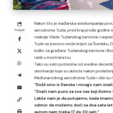
Nakon što je mađarska aviokompanija povu
aerodroma Tuzla, pred kraj prošle godine 
Podijeli
reakcije Vlade Tuzlanskog kantona i raspis
Tuzle se ponovo može letjeti za Švedsku, D
koliko za građane Tuzlanskog kantona i Bosn
rade u inostranstvu.
Tako su svim putnicima od sredine decemb
destinacije koje su ukinute nakon povlačen
Međunarodnog aerodroma Tuzla i više su n
“Došli smo iz Danske i mnogo nam znač
“Znači nam puno za sve nas koji živimo 
Lakše nam je da putujemo, kada imamo
odmor da možemo doći za dva sata let
autom nam treba 17 do 20 sati.”