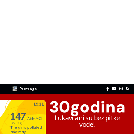
Pretraga
30
godina
Lukavčani su bez pitke
vode!