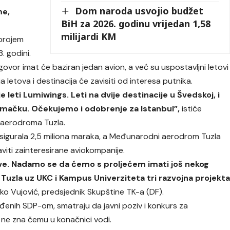
Dom naroda usvojio budžet
me,
BiH za 2026. godinu vrijedan 1,58
milijardi KM
brojem
. godini.
ovor imat će baziran jedan avion, a već su uspostavljni letovi
 letova i destinacija će zavisiti od interesa putnika.
leti Lumiwings. Leti na dvije destinacije u Švedskoj, i
emačku. Očekujemo i odobrenje za Istanbul”,
ističe
 aerodroma Tuzla.
sigurala 2,5 miliona maraka, a Međunarodni aerodrom Tuzla
javiti zainteresirane aviokompanije.
tove. Nadamo se da ćemo s proljećem imati još nekog
Tuzla uz UKC i Kampus Univerziteta tri razvojna projekt
rko Vujović, predsjednik Skupštine TK-a (DF).
ođenih SDP-om, smatraju da javni poziv i konkurs za
e ne zna čemu u konačnici vodi.