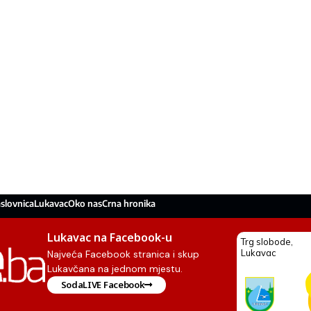
slovnica
Lukavac
Oko nas
Crna hronika
Lukavac na Facebook-u
Najveća Facebook stranica i skup
Lukavčana na jednom mjestu.
SodaLIVE Facebook