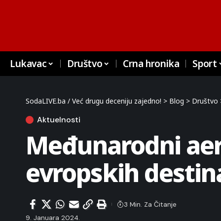
Lukavac
Društvo
Crna hronika
Sport
SodaLIVE.ba / Već drugu deceniju zajedno!
>
Blog
>
Društvo
Aktuelnosti
Međunarodni aer
evropskih destin
3 Min. Za Čitanje
9. Januara 2024.