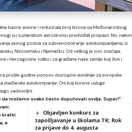
kla bazne avione i reducirala broj letova sa Međunarodnog
mnogi su tuzlanskom aerodromu predviđali propast. No, nako
ivanja javnog poziva za subvencioniranje aviokompanijama, iz
ansku, Nizozemsku i Njemačku. Od velikog je ovo značaja,
e i Hercegovine toliko i za građane naše zemlje koji žive i
ra prošle godine ponovo dostupne aviolinije za evropske
ja mađarske aviokompanije. Oni koji koriste usluge
ego zadovoljni:
i da možemo ovako često doputovati ovdje. Super!”
vani.
Objavljen konkurs za
 kratki
zapošljavanje u školama TK: Rok
a, a
za prijave do 4. augusta