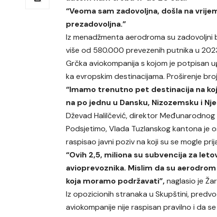
“Veoma sam zadovoljna, došla na vrije
prezadovoljna.”
Iz menadžmenta aerodroma su zadovoljni 
više od 580.000 prevezenih putnika u 2023
Grčka aviokompanija s kojom je potpisan ug
ka evropskim destinacijama. Proširenje broja
“Imamo trenutno pet destinacija na koje 
na po jednu u Dansku, Nizozemsku i Nj
Dževad Halilčević, direktor Međunarodnog
Podsjetimo, Vlada Tuzlanskog kantona je o
raspisao javni poziv na koji su se mogle pri
“Ovih 2,5, miliona su subvencija za le
avioprevoznika. Mislim da su aerodrom 
koja moramo podržavati”,
naglasio je Ža
Iz opozicionih stranaka u Skupštini, predv
aviokompanije nije raspisan pravilno i da s