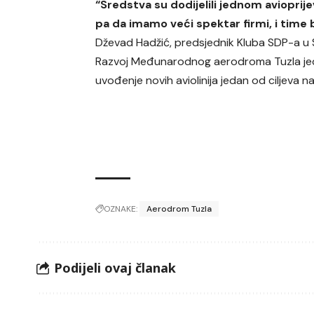
“Sredstva su dodijelili jednom avioprij
pa da imamo veći spektar firmi, i tim
Dževad Hadžić, predsjednik Kluba SDP-a u 
Razvoj Međunarodnog aerodroma Tuzla jeda
uvođenje novih aviolinija jedan od ciljeva na
OZNAKE:
Aerodrom Tuzla
Podijeli ovaj članak