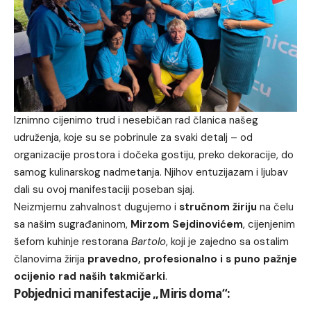
Iznimno cijenimo trud i nesebičan rad članica našeg
udruženja, koje su se pobrinule za svaki detalj – od
organizacije prostora i dočeka gostiju, preko dekoracije, do
samog kulinarskog nadmetanja. Njihov entuzijazam i ljubav
dali su ovoj manifestaciji poseban sjaj.
Neizmjernu zahvalnost dugujemo i
stručnom žiriju
na čelu
sa našim sugrađaninom,
Mirzom Sejdinovićem
, cijenjenim
šefom kuhinje restorana
Bartolo
, koji je zajedno sa ostalim
članovima žirija
pravedno, profesionalno i s puno pažnje
ocijenio rad naših takmičarki
.
Pobjednici manifestacije „Miris doma“: