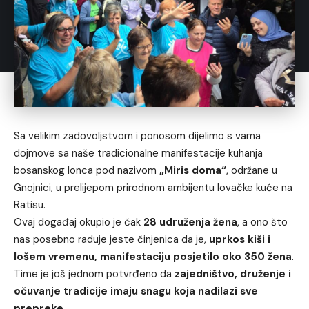
Sa velikim zadovoljstvom i ponosom dijelimo s vama
dojmove sa naše tradicionalne manifestacije kuhanja
bosanskog lonca pod nazivom
„Miris doma“
, održane u
Gnojnici, u prelijepom prirodnom ambijentu lovačke kuće na
Ratisu.
Ovaj događaj okupio je čak
28 udruženja žena
, a ono što
nas posebno raduje jeste činjenica da je,
uprkos kiši i
lošem vremenu, manifestaciju posjetilo oko 350 žena
.
Time je još jednom potvrđeno da
zajedništvo, druženje i
očuvanje tradicije imaju snagu koja nadilazi sve
prepreke
.