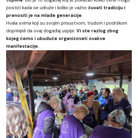
topline
. Bio je to događaj koji je pokazao koliko žene mogu
postići kada se udruže i koliko je važno
čuvati tradiciju i
prenositi je na mlađe generacije
.
Hvala svima koji su svojim prisustvom, trudom i podrškom
doprinijeli da ovaj događaj uspije.
Vi ste razlog zbog
kojeg ćemo i ubuduće organizovati ovakve
manifestacije.