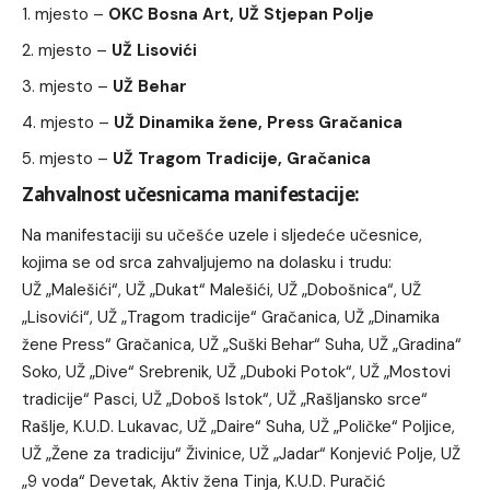
mjesto –
OKC Bosna Art, UŽ Stjepan Polje
mjesto –
UŽ Lisovići
mjesto –
UŽ Behar
mjesto –
UŽ Dinamika žene, Press Gračanica
mjesto –
UŽ Tragom Tradicije, Gračanica
Zahvalnost učesnicama manifestacije:
Na manifestaciji su učešće uzele i sljedeće učesnice,
kojima se od srca zahvaljujemo na dolasku i trudu:
UŽ „Malešići“, UŽ „Dukat“ Malešići, UŽ „Dobošnica“, UŽ
„Lisovići“, UŽ „Tragom tradicije“ Gračanica, UŽ „Dinamika
žene Press“ Gračanica, UŽ „Suški Behar“ Suha, UŽ „Gradina“
Soko, UŽ „Dive“ Srebrenik, UŽ „Duboki Potok“, UŽ „Mostovi
tradicije“ Pasci, UŽ „Doboš Istok“, UŽ „Rašljansko srce“
Rašlje, K.U.D. Lukavac, UŽ „Daire“ Suha, UŽ „Poličke“ Poljice,
UŽ „Žene za tradiciju“ Živinice, UŽ „Jadar“ Konjević Polje, UŽ
„9 voda“ Devetak, Aktiv žena Tinja, K.U.D. Puračić