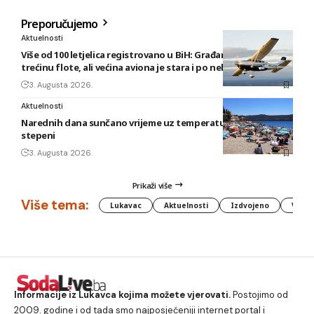
Preporučujemo
Aktuelnosti
Više od 100 letjelica registrovano u BiH: Građani posjeduju
trećinu flote, ali većina aviona je stara i po nekoliko decenija
3. Augusta 2026.
Aktuelnosti
Narednih dana sunčano vrijeme uz temperature do 40
stepeni
3. Augusta 2026.
Prikaži više
Više tema:
Lukavac
Aktuelnosti
Izdvojeno
Vlada
Informacije iz Lukavca kojima možete vjerovati.
Postojimo od
2009. godine i od tada smo najposjećeniji internet portal i