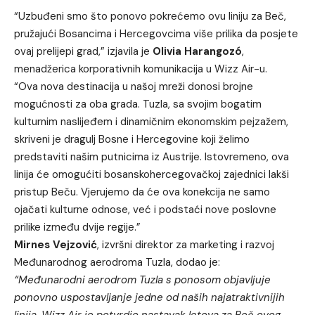
“Uzbuđeni smo što ponovo pokrećemo ovu liniju za Beč,
pružajući Bosancima i Hercegovcima više prilika da posjete
ovaj prelijepi grad,” izjavila je
Olivia Harangozó
,
menadžerica korporativnih komunikacija u Wizz Air-u.
“Ova nova destinacija u našoj mreži donosi brojne
mogućnosti za oba grada. Tuzla, sa svojim bogatim
kulturnim naslijeđem i dinamičnim ekonomskim pejzažem,
skriveni je dragulj Bosne i Hercegovine koji želimo
predstaviti našim putnicima iz Austrije. Istovremeno, ova
linija će omogućiti bosanskohercegovačkoj zajednici lakši
pristup Beču. Vjerujemo da će ova konekcija ne samo
ojačati kulturne odnose, već i podstaći nove poslovne
prilike između dvije regije.”
Mirnes Vejzović
, izvršni direktor za marketing i razvoj
Međunarodnog aerodroma Tuzla, dodao je:
“Međunarodni aerodrom Tuzla s ponosom objavljuje
ponovno uspostavljanje jedne od naših najatraktivnijih
linija. Wizz Air je potvrdio nastavak letova za Beč ovog