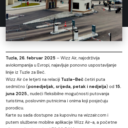
Tuzla, 26. februar 2025
– Wizz Air, najodrživija
aviokompanija u Evropi, najavljuje ponovno uspostavljanje
linije iz Tuzle za Beč.
Wizz Air će letjeti na relaciji
Tuzla–Beč
četiri puta
sedmično (
ponedjeljak, srijeda, petak i nedjelja
) od
15.
juna 2025.
, nudeći fleksibilne mogućnosti putovanja
turistima, poslovnim putnicima i onima koji posjećuju
porodicu.
Karte su sada dostupne za kupovinu na
wizzair.com
i
putem službene mobilne aplikacije Wizz Air-a, a početne