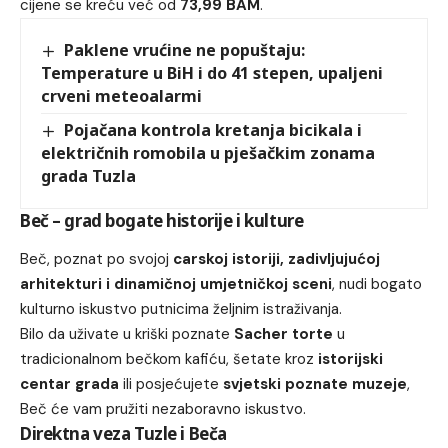
cijene se kreću već od
73,99 BAM
.
Paklene vrućine ne popuštaju:
Temperature u BiH i do 41 stepen, upaljeni
crveni meteoalarmi
Pojačana kontrola kretanja bicikala i
električnih romobila u pješačkim zonama
grada Tuzla
Beč – grad bogate historije i kulture
Beč, poznat po svojoj
carskoj istoriji, zadivljujućoj
arhitekturi i dinamičnoj umjetničkoj sceni
, nudi bogato
kulturno iskustvo putnicima željnim istraživanja.
Bilo da uživate u kriški poznate
Sacher torte
u
tradicionalnom bečkom kafiću, šetate kroz
istorijski
centar grada
ili posjećujete
svjetski poznate muzeje
,
Beč će vam pružiti nezaboravno iskustvo.
Direktna veza Tuzle i Beča