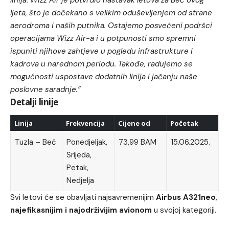
ljeta, što je dočekano s velikim oduševljenjem od strane
aerodroma i naših putnika. Ostajemo posvećeni podršci
operacijama Wizz Air-a i u potpunosti smo spremni
ispuniti njihove zahtjeve u pogledu infrastrukture i
kadrova u narednom periodu. Takođe, radujemo se
mogućnosti uspostave dodatnih linija i jačanju naše
poslovne saradnje.”
Detalji linije
Linija
Frekvencija
Cijene od
Početak
Tuzla – Beč
Ponedjeljak,
73,99 BAM
15.06.2025.
Srijeda,
Petak,
Nedjelja
Svi letovi će se obavljati najsavremenijim
Airbus A321neo
,
najefikasnijim i najodrživijim avionom
u svojoj kategoriji.