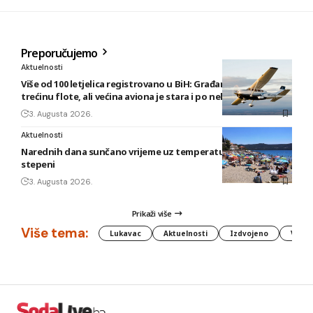
Preporučujemo
Aktuelnosti
Više od 100 letjelica registrovano u BiH: Građani posjeduju
trećinu flote, ali većina aviona je stara i po nekoliko decenija
3. Augusta 2026.
Aktuelnosti
Narednih dana sunčano vrijeme uz temperature do 40
stepeni
3. Augusta 2026.
Prikaži više
Više tema:
Lukavac
Aktuelnosti
Izdvojeno
Vlada