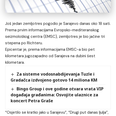
Još jedan zemljotres pogodio je Sarajevo danas oko 18 sati.
Prema prvim informacijama Evropsko-mediteranskog
seizmološkog centra (EMSC), zemljotres je bio jačine tri
stepena po Richteru.
Epicentar je, prema informacijama EMSC-a bio pet
kilometara jugozapadno od Sarajeva na dubini šest
kilometara.
Za sisteme vodosnabdijevanja Tuzle i
Gradačca izdvojeno gotovo 14 miliona KM
Bingo Group i ove godine otvara vrata VIP
događaja građanima: Osvojite ulaznice za
koncert Petra Graše
“Osjetilo se kratko jako u Sarajevu”, “Drugi put danas ljulja”,