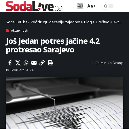
Aa
SodaLIVE.ba / Već drugu deceniju zajedno!
>
Blog
>
Društvo
>
Aktuelnosti
Aktuelnosti
Još jedan potres jačine 4.2
protresao Sarajevo
1 Min. Za Čitanje
19. Februara 2024.