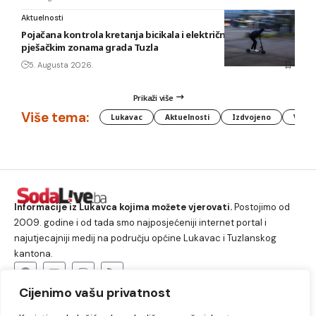
Aktuelnosti
Pojačana kontrola kretanja bicikala i električnih romobila u
pješačkim zonama grada Tuzla
5. Augusta 2026.
Prikaži više
Više tema:
Lukavac
Aktuelnosti
Izdvojeno
Vlada
Informacije iz Lukavca kojima možete vjerovati.
Postojimo od
2009. godine i od tada smo najposjećeniji internet portal i
najutjecajniji medij na području općine Lukavac i Tuzlanskog
kantona.
Cijenimo vašu privatnost
O nama