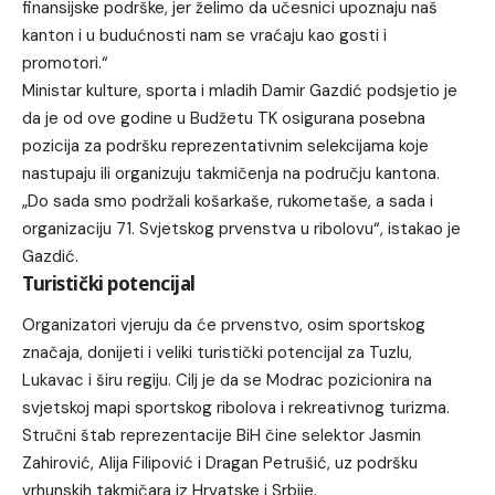
finansijske podrške, jer želimo da učesnici upoznaju naš
kanton i u budućnosti nam se vraćaju kao gosti i
promotori.“
Ministar kulture, sporta i mladih Damir Gazdić podsjetio je
da je od ove godine u Budžetu TK osigurana posebna
pozicija za podršku reprezentativnim selekcijama koje
nastupaju ili organizuju takmičenja na području kantona.
„Do sada smo podržali košarkaše, rukometaše, a sada i
organizaciju 71. Svjetskog prvenstva u ribolovu“, istakao je
Gazdić.
Turistički potencijal
Organizatori vjeruju da će prvenstvo, osim sportskog
značaja, donijeti i veliki turistički potencijal za Tuzlu,
Lukavac i širu regiju. Cilj je da se Modrac pozicionira na
svjetskoj mapi sportskog ribolova i rekreativnog turizma.
Stručni štab reprezentacije BiH čine selektor Jasmin
Zahirović, Alija Filipović i Dragan Petrušić, uz podršku
vrhunskih takmičara iz Hrvatske i Srbije.