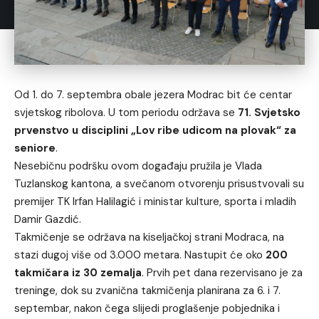
Od 1. do 7. septembra obale jezera Modrac bit će centar
svjetskog ribolova. U tom periodu održava se
71. Svjetsko
prvenstvo u disciplini „Lov ribe udicom na plovak“ za
seniore
.
Nesebičnu podršku ovom događaju pružila je Vlada
Tuzlanskog kantona, a svečanom otvorenju prisustvovali su
premijer TK Irfan Halilagić i ministar kulture, sporta i mladih
Damir Gazdić.
Takmičenje se održava na kiseljačkoj strani Modraca, na
stazi dugoj više od 3.000 metara. Nastupit će oko
200
takmičara iz 30 zemalja
. Prvih pet dana rezervisano je za
treninge, dok su zvanična takmičenja planirana za 6. i 7.
septembar, nakon čega slijedi proglašenje pobjednika i