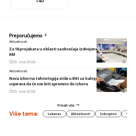
140
Preporučujemo
Aktuelnosti
Za 18 projekata u oblasti saobraćaja izdvojeno gotovo 40.000
KM
29. Jula 2026.
Aktuelnosti
Nova izborna tehnologija stiže u BiH uz kašnjenje, CIK
uvjerava da će sve biti spremno do izbora
29. Jula 2026.
Prikaži više
Više tema:
Lukavac
Aktuelnosti
Izdvojeno
Vlada