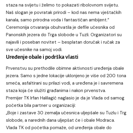
staza na svijetu i želimo to pokazati ribolovnom svijetu.
Naš slogan je povratak prirodi – kod nas nema vještačkih
kanala, samo prirodna voda i fantastičan ambijent.“
Ceremonija otvaranja obuhvatila je defile učesnika od
Panonskih jezera do Trga slobode u Tuzli. Organizatori su
najavili i poseban novitet – besplatan doručak i ručak za
sve učesnike na samoj vodi.
Uređenje obale i podrška vlasti
Prvenstvu su prethodile obimne aktivnosti uređenja obale
jezera. Samo s jedne lokacije uklonjeno je više od 200 tona
smeća, asfaltirani su prilazi vodi, a uređena je i savremena
staza koja će služiti građanima i nakon prvenstva.
Premijer TK Irfan Halilagić naglasio je da je Vlada od samog
početka bila partner u organizaciji:
„Boje i zastave 30 zemalja učesnica uljepšale su Tuzlu i Trg
slobode, a narednih dana uljepšat će i obale Modraca.
Vlada TK od početka pomaže, od uređenja obale do