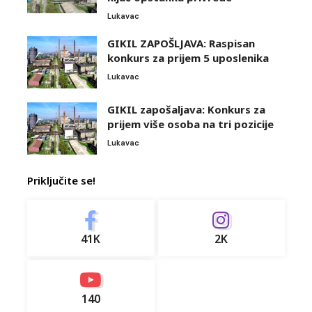
Lukavac
GIKIL ZAPOŠLJAVA: Raspisan
konkurs za prijem 5 uposlenika
Lukavac
GIKIL zapošaljava: Konkurs za
prijem više osoba na tri pozicije
Lukavac
Priključite se!
41K
2K
140