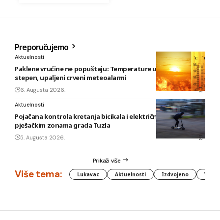
Preporučujemo
Aktuelnosti
Paklene vrućine ne popuštaju: Temperature u BiH i do 41
stepen, upaljeni crveni meteoalarmi
6. Augusta 2026.
Aktuelnosti
Pojačana kontrola kretanja bicikala i električnih romobila u
pješačkim zonama grada Tuzla
5. Augusta 2026.
Prikaži više
Više tema:
Lukavac
Aktuelnosti
Izdvojeno
Vlada