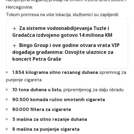
Hercegovine.
Tokom pretresa na više lokacija, službenici su zaplijenili:
Za sisteme vodosnabdijevanja Tuzle i
Gradačca izdvojeno gotovo 14 miliona KM
Bingo Group i ove godine otvara vrata VIP
događaja građanima: Osvojite ulaznice za
koncert Petra Graše
1.854 kilograma sitno rezanog duhana
spremnog za
punjenje cigareta
10 tona duhana u listu
, pripremljenog za dalju obradu
90.500 komada ručno smotanih cigareta
80.000 filtera za cigarete
5 mašina za sitno rezanje duhana
8 mašina za punjenje cigareta