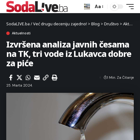
Aa
SodaLIVE.ba / Već drugu deceniju zajedno!
>
Blog
>
Društvo
>
Aktuelnosti
Aktuelnosti
Izvršena analiza javnih česama
na TK, tri vode iz Lukavca dobre
za piće
1 Min. Za Čitanje
25. Marta 2024.