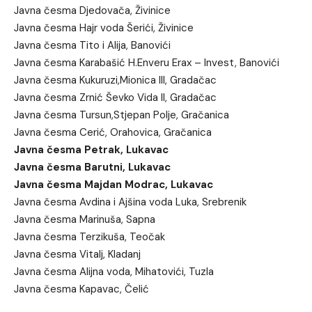
Javna česma Djedovača, Živinice
Javna česma Hajr voda Šerići, Živinice
Javna česma Tito i Alija, Banovići
Javna česma Karabašić H.Enveru Erax – Invest, Banovići
Javna česma Kukuruzi,Mionica III, Gradačac
Javna česma Zrnić Ševko Vida II, Gradačac
Javna česma Tursun,Stjepan Polje, Gračanica
Javna česma Cerić, Orahovica, Gračanica
Javna česma Petrak, Lukavac
Javna česma Barutni, Lukavac
Javna česma Majdan Modrac, Lukavac
Javna česma Avdina i Ajšina voda Luka, Srebrenik
Javna česma Marinuša, Sapna
Javna česma Terzikuša, Teočak
Javna česma Vitalj, Kladanj
Javna česma Alijna voda, Mihatovići, Tuzla
Javna česma Kapavac, Čelić