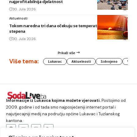
najprofitabilnija djelatnost
30. Jula 2026.
Aktuelnosti
Tokom naredna tri dana očekuju se temperature do 42
stepena
30. Jula 2026.
Prikaži više
Više tema:
Lukavac
Aktuelnosti
Izdvojeno
Vlada
Informacije iz Lukavca kojima možete vjerovati.
Postojimo od
2009. godine i od tada smo najposjećeniji internet portal i
najutjecajniji medij na području općine Lukavac i Tuzlanskog
kantona.