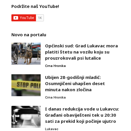
Podržite naš YouTube!
Novo na portalu
Općinski sud: Grad Lukavac mora
platiti štetu na vozilu koju su
prouzrokovali psi lutalice
Crna Hronika
Ubijen 28-godišnji mladić:
Osumnjičeni uhapšen deset
minuta nakon zločina
Crna Hronika
I danas redukcija vode u Lukavcu:
Građani obaviješteni tek u 20:30
sati za prekid koji počinje ujutro
Lukavac