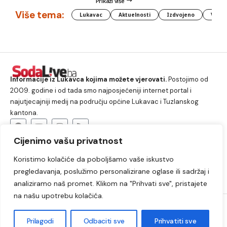
Prikaži više
Više tema:
Lukavac
Aktuelnosti
Izdvojeno
Vlada
Informacije iz Lukavca kojima možete vjerovati.
Postojimo od
2009. godine i od tada smo najposjećeniji internet portal i
najutjecajniji medij na području općine Lukavac i Tuzlanskog
kantona.
Cijenimo vašu privatnost
O nama
Koristimo kolačiće da poboljšamo vaše iskustvo
Lukavac
Društvo
Crna hronika
Sport
pregledavanja, poslužimo personalizirane oglase ili sadržaj i
Kultura
Kolumne
Slobodno vrijeme
analiziramo naš promet. Klikom na "Prihvati sve", pristajete
na našu upotrebu kolačića.
2009. – 2024. © Lukavački info portal – SodaLIVE.ba. Sva prava
zadržana. Zabranjeno kopiranje autorskog sadržaja i korištenje
Prilagodi
Odbaciti sve
Prihvatiti sve
autorskih fotografija bez odobrenja portala.