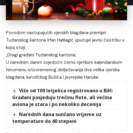
Povodom nastupajućih vjerskih blagdana premijer
Tuzlanskog kantona Irfan Halilagić upućuje javnu čestitku u
kojoj stoji:
„Dragi građani Tuzlanskog kantona,
U narednim danim svjedočit ćemo rijetkom kalendarskom
fenomenu istovremenog obilježavanja dva velika vjerska
blagdana, katoličkog Božića i jevrejske Hanuke.
Više od 100 letjelica registrovano u BiH:
Građani posjeduju trećinu flote, ali većina
aviona je stara i po nekoliko decenija
Narednih dana sunčano vrijeme uz
temperature do 40 stepeni