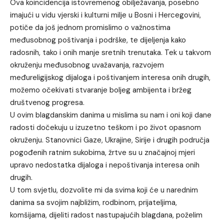
Ova koincidencija istovremenog obilježavanja, posebno
imajući u vidu vjerski i kulturni milje u Bosni i Hercegovini,
potiče da još jednom promislimo o važnostima
međusobnog poštivanja i podrške, te dijeljenja kako
radosnih, tako i onih manje sretnih trenutaka. Tek u takvom
okruženju međusobnog uvažavanja, razvojem
međureligijskog dijaloga i poštivanjem interesa onih drugih,
možemo očekivati stvaranje boljeg ambijenta i bržeg
društvenog progresa.
U ovim blagdanskim danima u mislima su nam i oni koji dane
radosti dočekuju u izuzetno teškom i po život opasnom
okruženju. Stanovnici Gaze, Ukrajine, Sirije i drugih područja
pogođenih ratnim sukobima, žrtve su u značajnoj mjeri
upravo nedostatka dijaloga i nepoštivanja interesa onih
drugih.
U tom svjetlu, dozvolite mi da svima koji će u narednim
danima sa svojim najbližim, rodbinom, prijateljima,
komšijama, dijeliti radost nastupajućih blagdana, poželim