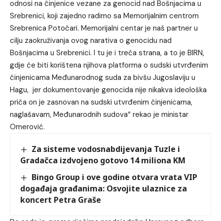
odnosi na činjenice vezane za genocid nad Bošnjacima u
Srebrenici, koji zajedno radimo sa Memorijalnim centrom
Srebrenica Potočari. Memorijalni centar je naš partner u
cilju zaokruživanja ovog narativa o genocidu nad
Bošnjacima u Srebrenici. I tu je i treća strana, a to je BIRN,
gdje će biti korištena njihova platforma o sudski utvrđenim
činjenicama Međunarodnog suda za bivšu Jugoslaviju u
Hagu, jer dokumentovanje genocida nije nikakva ideološka
priča on je zasnovan na sudski utvrđenim činjenicama,
naglašavam, Međunarodnih sudova“ rekao je ministar
Omerović.
Za sisteme vodosnabdijevanja Tuzle i
Gradačca izdvojeno gotovo 14 miliona KM
Bingo Group i ove godine otvara vrata VIP
događaja građanima: Osvojite ulaznice za
koncert Petra Graše