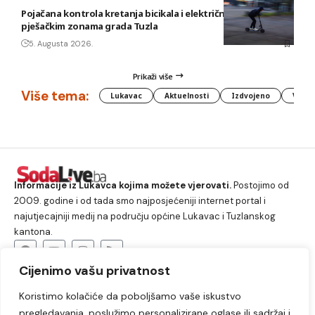
Pojačana kontrola kretanja bicikala i električnih romobila u
pješačkim zonama grada Tuzla
5. Augusta 2026.
Prikaži više
Više tema:
Lukavac
Aktuelnosti
Izdvojeno
Vlada
Informacije iz Lukavca kojima možete vjerovati.
Postojimo od
2009. godine i od tada smo najposjećeniji internet portal i
najutjecajniji medij na području općine Lukavac i Tuzlanskog
kantona.
Cijenimo vašu privatnost
O nama
Koristimo kolačiće da poboljšamo vaše iskustvo
Lukavac
Društvo
Crna hronika
Sport
pregledavanja, poslužimo personalizirane oglase ili sadržaj i