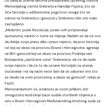
Do sada je, prema riječima predsjednika Upravnog odbora
Memorijalnog centra Srebrenica Hamdije Fejzića, što se
tiče historije u udžbenicima, pogotovo onoga što se
odnosi na Srebrenicu i genocid u Srebrenici bilo vrlo malo
zastupljeno.
„Međutim, posle Rezolucije, posle ovih potpisivanja
sporazuma, narativ o tome se mijenja. Nadam se da će ovo
da dobije svoju pravu sliku i pravo mjesto, da prvo historija,
rat koji se desio na prostoru Bosne i Hercegovine, agresija
na BiH i genocid koji se desio na prostoru Podrinja nad
Bošnjacima „zaštićene zone“ Srebrenice, da će da nađe
svoje mjesto i da će to da ostane historijski za učenje,
izučavanje i na taj način neće dati da se zaboravi ono što
se desilo na ovim prostorima, a desio se genocid“, rekao je
Fejzić.
Memorandumom će, istaknuto je ovom prilikom, biti
omogućeno korištenje baze sudski utvrđenih činjenica o
ratu u Bosni i Hercegovini Međunarodnog krivičnog suda za