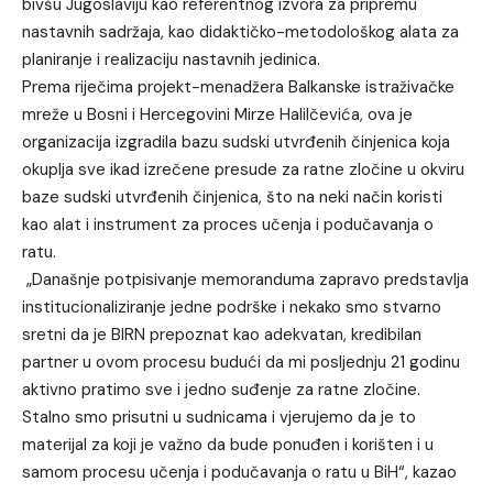
bivšu Jugoslaviju kao referentnog izvora za pripremu
nastavnih sadržaja, kao didaktičko-metodološkog alata za
planiranje i realizaciju nastavnih jedinica.
Prema riječima projekt-menadžera Balkanske istraživačke
mreže u Bosni i Hercegovini Mirze Halilčevića, ova je
organizacija izgradila bazu sudski utvrđenih činjenica koja
okuplja sve ikad izrečene presude za ratne zločine u okviru
baze sudski utvrđenih činjenica, što na neki način koristi
kao alat i instrument za proces učenja i podučavanja o
ratu.
„Današnje potpisivanje memoranduma zapravo predstavlja
institucionaliziranje jedne podrške i nekako smo stvarno
sretni da je BIRN prepoznat kao adekvatan, kredibilan
partner u ovom procesu budući da mi posljednju 21 godinu
aktivno pratimo sve i jedno suđenje za ratne zločine.
Stalno smo prisutni u sudnicama i vjerujemo da je to
materijal za koji je važno da bude ponuđen i korišten i u
samom procesu učenja i podučavanja o ratu u BiH“, kazao