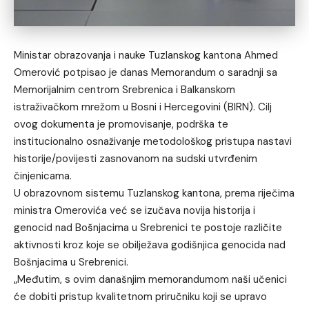
Ministar obrazovanja i nauke Tuzlanskog kantona Ahmed
Omerović potpisao je danas Memorandum o saradnji sa
Memorijalnim centrom Srebrenica i Balkanskom
istraživačkom mrežom u Bosni i Hercegovini (BIRN). Cilj
ovog dokumenta je promovisanje, podrška te
institucionalno osnaživanje metodološkog pristupa nastavi
historije/povijesti zasnovanom na sudski utvrđenim
činjenicama.
U obrazovnom sistemu Tuzlanskog kantona, prema riječima
ministra Omerovića već se izučava novija historija i
genocid nad Bošnjacima u Srebrenici te postoje različite
aktivnosti kroz koje se obilježava godišnjica genocida nad
Bošnjacima u Srebrenici.
„Međutim, s ovim današnjim memorandumom naši učenici
će dobiti pristup kvalitetnom priručniku koji se upravo