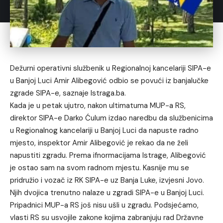
Dežurni operativni službenik u Regionalnoj kancelariji SIPA-e
u Banjoj Luci Amir Alibegović odbio se povući iz banjalučke
zgrade SIPA-e, saznaje Istraga.ba.
Kada je u petak ujutro, nakon ultimatuma MUP-a RS,
direktor SIPA-e Darko Ćulum izdao naredbu da službenicima
u Regionalnog kancelariji u Banjoj Luci da napuste radno
mjesto, inspektor Amir Alibegović je rekao da ne želi
napustiti zgradu. Prema ifnormacijama Istrage, Alibegović
je ostao sam na svom radnom mjestu. Kasnije mu se
pridružio i vozač iz RK SIPA-e uz Banja Luke, izvjesni Jovo.
Njih dvojica trenutno nalaze u zgradi SIPA-e u Banjoj Luci.
Pripadnici MUP-a RS još nisu ušli u zgradu. Podsjećamo,
vlasti RS su usvojile zakone kojima zabranjuju rad Državne