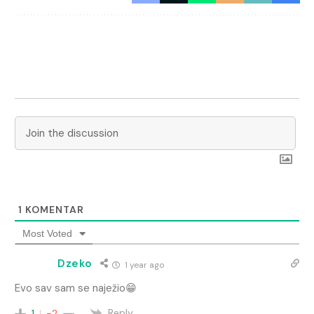
1
KOMENTAR
Most Voted
Dzeko
1 year ago
Evo sav sam se naježio😁
Reply
1
-2