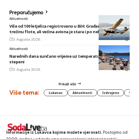
Preporučujemo
Aktuelnosti
Više od 100 letjelica registrovano u BiH: Građani posjeduju
trećinu flote, ali većina aviona je stara i po nekoliko decenija
3. Augusta 2026.
Aktuelnosti
Narednih dana sunčano vrijeme uz temperature do 40
stepeni
3. Augusta 2026.
Prikaži više
Više tema:
Lukavac
Aktuelnosti
Izdvojeno
Vlada
Informacije iz Lukavca kojima možete vjerovati.
Postojimo od