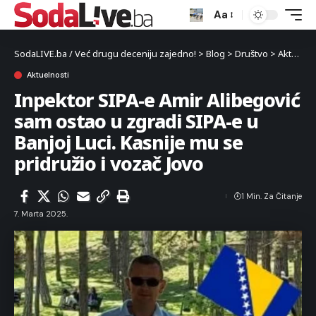
Aa
SodaLIVE.ba / Već drugu deceniju zajedno!
>
Blog
>
Društvo
>
Aktuelnosti
Aktuelnosti
Inpektor SIPA-e Amir Alibegović
sam ostao u zgradi SIPA-e u
Banjoj Luci. Kasnije mu se
pridružio i vozač Jovo
1 Min. Za Čitanje
7. Marta 2025.