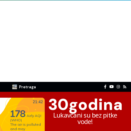
Pretraga
30
godina
Lukavčani su bez pitke
vode!