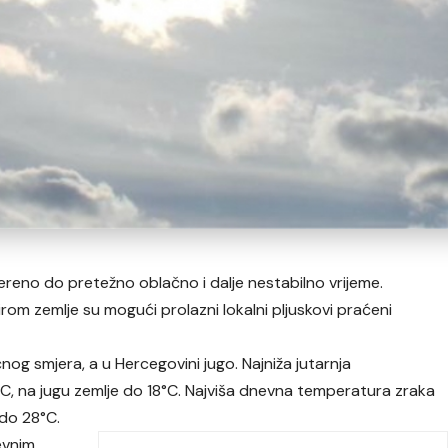
ereno do pretežno oblačno i dalje nestabilno vrijeme.
om zemlje su mogući prolazni lokalni pljuskovi praćeni
čnog smjera, a u Hercegovini jugo. Najniža jutarnja
C, na jugu zemlje do 18°C. Najviša dnevna temperatura zraka
 do 28°C.
evnim