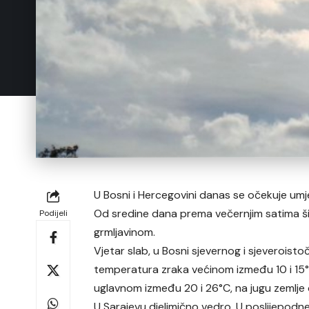
U Bosni i Hercegovini danas se očekuje umj
Od sredine dana prema večernjim satima šir
Podijeli
grmljavinom.
Vjetar slab, u Bosni sjevernog i sjeveroisto
temperatura zraka većinom između 10 i 15°
uglavnom između 20 i 26°C, na jugu zemlje
U Sarajevu djelimično vedro. U poslijepodn