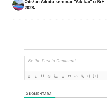
Održan Aikido seminar “Aikikai” u BiH
2023.
{}
[+]
0
KOMENTARA