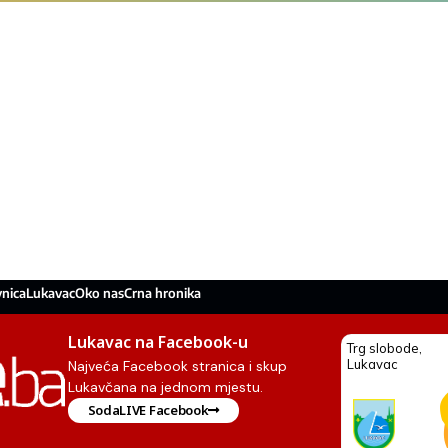
nica
Lukavac
Oko nas
Crna hronika
Lukavac na Facebook-u
Najveća Facebook stranica i skup
Lukavčana na jednom mjestu.
SodaLIVE Facebook