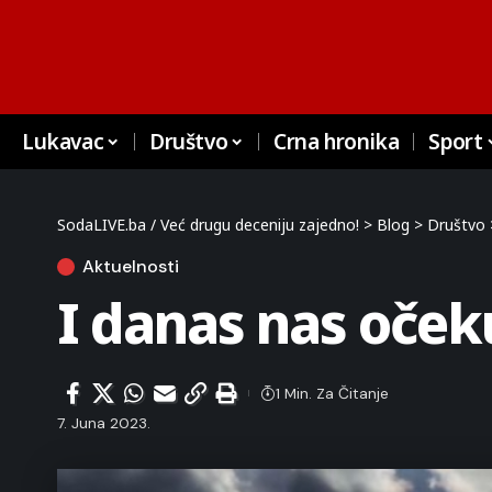
Lukavac
Društvo
Crna hronika
Sport
SodaLIVE.ba / Već drugu deceniju zajedno!
>
Blog
>
Društvo
Aktuelnosti
I danas nas oček
1 Min. Za Čitanje
7. Juna 2023.