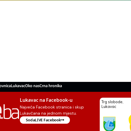
ovnica
Lukavac
Oko nas
Crna hronika
Lukavac na Facebook-u
Najveća Facebook stranica i skup
Lukavčana na jednom mjestu.
SodaLIVE Facebook