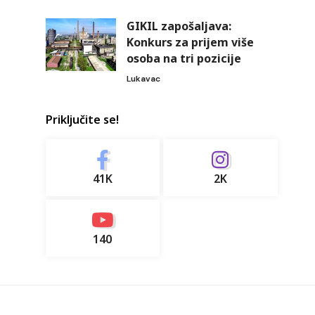
GIKIL zapošaljava:
Konkurs za prijem više
osoba na tri pozicije
Lukavac
Priključite se!
41K
2K
140