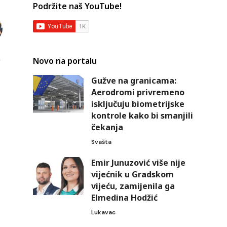
Podržite naš YouTube!
Novo na portalu
Gužve na granicama:
Aerodromi privremeno
isključuju biometrijske
kontrole kako bi smanjili
čekanja
Svašta
Emir Junuzović više nije
vijećnik u Gradskom
vijeću, zamijenila ga
Elmedina Hodžić
Lukavac