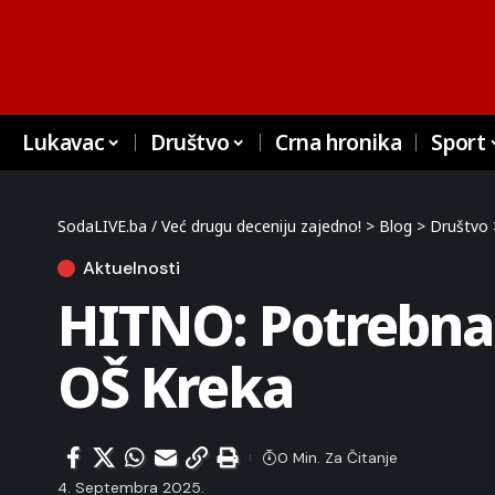
Lukavac
Društvo
Crna hronika
Sport
SodaLIVE.ba / Već drugu deceniju zajedno!
>
Blog
>
Društvo
Aktuelnosti
HITNO: Potrebna 
OŠ Kreka
0 Min. Za Čitanje
4. Septembra 2025.