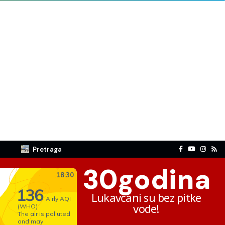
Pretraga
30
godina
Lukavčani su bez pitke
vode!