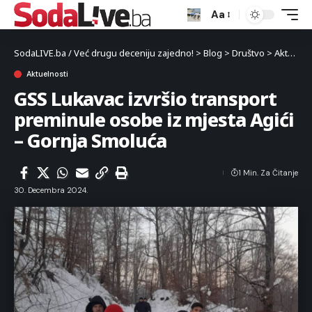
Aa
SodaLIVE.ba / Već drugu deceniju zajedno!
>
Blog
>
Društvo
>
Aktuelnosti
Aktuelnosti
GSS Lukavac izvršio transport
preminule osobe iz mjesta Agići
– Gornja Smoluća
1 Min. Za Čitanje
30. Decembra 2024.