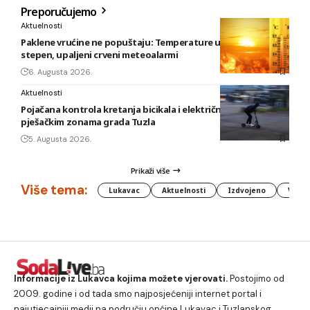
Preporučujemo
Aktuelnosti
Paklene vrućine ne popuštaju: Temperature u BiH i do 41
stepen, upaljeni crveni meteoalarmi
6. Augusta 2026.
Aktuelnosti
Pojačana kontrola kretanja bicikala i električnih romobila u
pješačkim zonama grada Tuzla
5. Augusta 2026.
Prikaži više
Više tema:
Lukavac
Aktuelnosti
Izdvojeno
Vlada
Informacije iz Lukavca kojima možete vjerovati.
Postojimo od
2009. godine i od tada smo najposjećeniji internet portal i
najutjecajniji medij na području općine Lukavac i Tuzlanskog