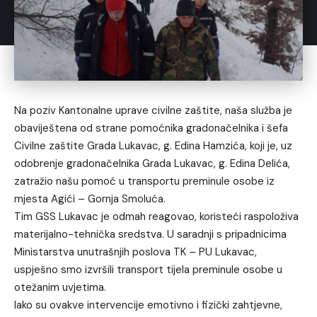
Na poziv Kantonalne uprave civilne zaštite, naša služba je
obaviještena od strane pomoćnika gradonačelnika i šefa
Civilne zaštite Grada Lukavac, g. Edina Hamzića, koji je, uz
odobrenje gradonačelnika Grada Lukavac, g. Edina Delića,
zatražio našu pomoć u transportu preminule osobe iz
mjesta Agići – Gornja Smoluća.
Tim GSS Lukavac je odmah reagovao, koristeći raspoloživa
materijalno-tehnička sredstva. U saradnji s pripadnicima
Ministarstva unutrašnjih poslova TK – PU Lukavac,
uspješno smo izvršili transport tijela preminule osobe u
otežanim uvjetima.
Iako su ovakve intervencije emotivno i fizički zahtjevne,