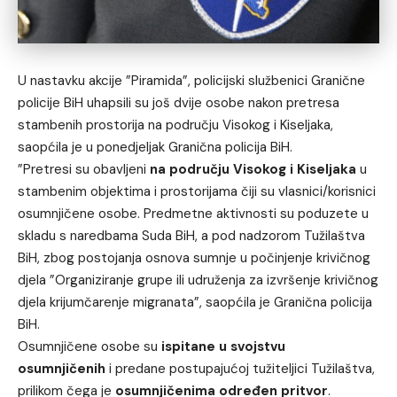
U nastavku akcije ”Piramida”, policijski službenici Granične
policije BiH uhapsili su još dvije osobe nakon pretresa
stambenih prostorija na području Visokog i Kiseljaka,
saopćila je u ponedjeljak Granična policija BiH.
”Pretresi su obavljeni
na području Visokog i Kiseljaka
u
stambenim objektima i prostorijama čiji su vlasnici/korisnici
osumnjičene osobe. Predmetne aktivnosti su poduzete u
skladu s naredbama Suda BiH, a pod nadzorom Tužilaštva
BiH, zbog postojanja osnova sumnje u počinjenje krivičnog
djela ”Organiziranje grupe ili udruženja za izvršenje krivičnog
djela krijumčarenje migranata”, saopćila je Granična policija
BiH.
Osumnjičene osobe su
ispitane u svojstvu
osumnjičenih
i predane postupajućoj tužiteljici Tužilaštva,
prilikom čega je
osumnjičenima određen pritvor
.