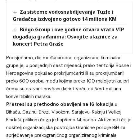
Za sisteme vodosnabdijevanja Tuzle i
Gradačca izdvojeno gotovo 14 miliona KM
Bingo Group i ove godine otvara vrata VIP
događaja građanima: Osvojite ulaznice za
koncert Petra Graše
Podsjećamo, dio međunarodne organizirane kriminalne
grupe je, u posljednjih šest mjeseci, preko teritorija Bosne i
Hercegovine pokušao prokrijumčariti ili su prokrijumčarili
preko 600 osoba, među kojima preko 100 maloljetnika, pri
čemu su ostvarili novčanu korist veću od šest milijuna
konvertibilnih maraka.
Pretresi su prethodno obavljeni na 16 lokacija
u
Bihaću, Cazinu, Brezi, Visokom, Sarajevu, Kaknju i Velikoj
Kladuši, prilikom čega je hapšeno 14 osoba. Aktivnosti čiji je
nositelj organizacijska postrojba Granične policije BiH za
sprječavanje prekograničnog organiziranog kriminala