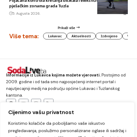
Pojačana kontrola kretanja bicikala i električnih romobila u
pješačkim zonama grada Tuzla
5. Augusta 2026.
Prikaži više
Više tema:
Lukavac
Aktuelnosti
Izdvojeno
Vlada
Informacije iz Lukavca kojima možete vjerovati.
Postojimo od
2009. godine i od tada smo najposjećeniji internet portal i
najutjecajniji medij na području općine Lukavac i Tuzlanskog
kantona.
Cijenimo vašu privatnost
O nama
Koristimo kolačiće da poboljšamo vaše iskustvo
Lukavac
Društvo
Crna hronika
Sport
pregledavanja, poslužimo personalizirane oglase ili sadržaj i
Kultura
Kolumne
Slobodno vrijeme