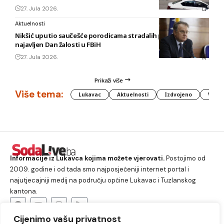
27. Jula 2026.
Aktuelnosti
Nikšić uputio saučešće porodicama stradalih planinara,
najavljen Dan žalosti u FBiH
27. Jula 2026.
Prikaži više
Više tema:
Lukavac
Aktuelnosti
Izdvojeno
Vlada
Informacije iz Lukavca kojima možete vjerovati.
Postojimo od
2009. godine i od tada smo najposjećeniji internet portal i
najutjecajniji medij na području općine Lukavac i Tuzlanskog
kantona.
Cijenimo vašu privatnost