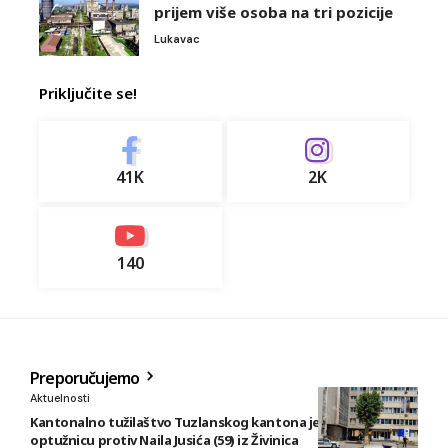
prijem više osoba na tri pozicije
Lukavac
Priključite se!
41K
2K
140
Preporučujemo
Aktuelnosti
Kantonalno tužilaštvo Tuzlanskog kantona je podiglo
optužnicu protiv Naila Jusića (59) iz Živinica