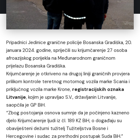
Pripadnici Jedinice granične policije Bosanska Gradiška, 20.
januara 2024. godine, spriječili su krijumčarenje 27 osoba
afroazijskog porijekla na Međunarodnom graničnom
prijelazu Bosanska Gradiška.
Krijumčarenje je otkriveno na drugoj liniji graničnih provjera
prilikom kontrole teretnog motornog vozila marke Scania i
priključnog vozila marke Krone,
registracijskih oznaka
Litvanije
, kojim je upravljao S.V., državljanin Litvanije,
saopćila je GP BiH.
“Zbog postojanja osnova sumnje da je počinjeno kazneno
djelo Krijumčarenje ljudi iz čl. 189 KZ BiH, o događaju su
obaviješteni dežurni tužitelj Tužiteljstva Bosne i
Hercegovine i sudac za prethodni postupak Suda BiH.”