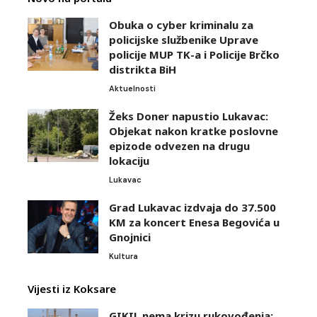
Obuka o cyber kriminalu za
policijske službenike Uprave
policije MUP TK-a i Policije Brčko
distrikta BiH
Aktuelnosti
Žeks Doner napustio Lukavac:
Objekat nakon kratke poslovne
epizode odvezen na drugu
lokaciju
Lukavac
Grad Lukavac izdvaja do 37.500
KM za koncert Enesa Begovića u
Gnojnici
Kultura
Vijesti iz Koksare
GIKIL nema krizu rukovođenja: