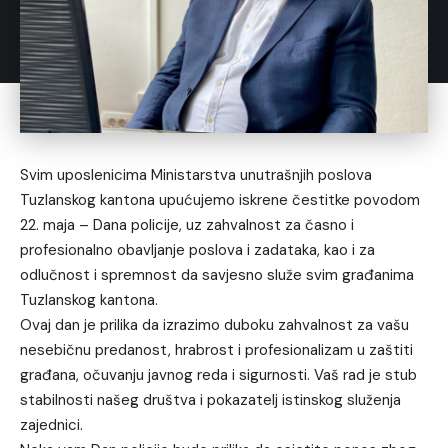
Svim uposlenicima Ministarstva unutrašnjih poslova
Tuzlanskog kantona upućujemo iskrene čestitke povodom
22. maja – Dana policije, uz zahvalnost za časno i
profesionalno obavljanje poslova i zadataka, kao i za
odlučnost i spremnost da savjesno služe svim građanima
Tuzlanskog kantona.
Ovaj dan je prilika da izrazimo duboku zahvalnost za vašu
nesebičnu predanost, hrabrost i profesionalizam u zaštiti
građana, očuvanju javnog reda i sigurnosti. Vaš rad je stub
stabilnosti našeg društva i pokazatelj istinskog služenja
zajednici.