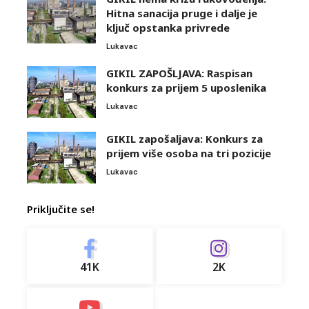
Hitna sanacija pruge i dalje je
ključ opstanka privrede
Lukavac
GIKIL ZAPOŠLJAVA: Raspisan
konkurs za prijem 5 uposlenika
Lukavac
GIKIL zapošaljava: Konkurs za
prijem više osoba na tri pozicije
Lukavac
Priključite se!
41K
2K