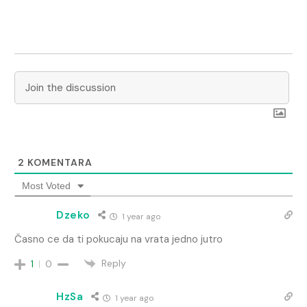
2
KOMENTARA
Most Voted
Dzeko
1 year ago
Časno ce da ti pokucaju na vrata jedno jutro
Reply
1
0
HzSa
1 year ago