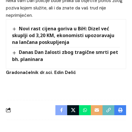
Neka vam Dan policije bude prilika da osjetite ponos zbog
poziva kojem služite, ali i da znate da vaš trud nije
neprimijećen.
Novi rast cijena goriva u BiH: Dizel već
skuplji od 3,20 KM, ekonomisti upozoravaju
na lančana poskupljenja
Danas Dan žalosti zbog tragične smrti pet
bh. planinara
Gradonačelnik dr.sci. Edin Delić