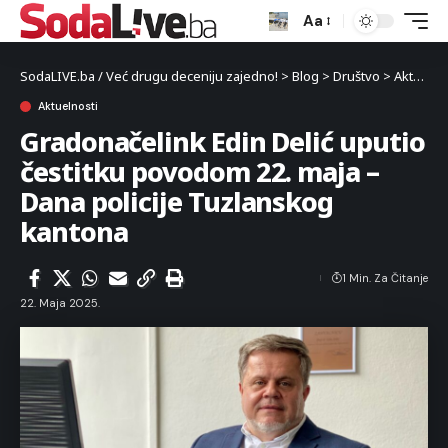
Aa
SodaLIVE.ba / Već drugu deceniju zajedno!
>
Blog
>
Društvo
>
Aktuelnosti
Aktuelnosti
Gradonačelink Edin Delić uputio
čestitku povodom 22. maja –
Dana policije Tuzlanskog
kantona
1 Min. Za Čitanje
22. Maja 2025.