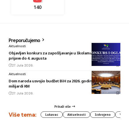
140
Preporučujemo
Aktuelnosti
Objavljen konkurs za zapošljavanje u školama TK: Rok za
prijave do 4. augusta
27. Jula 2026.
Aktuelnosti
Dom naroda usvojio budžet BiH za 2026. godinu vrijedan 1,58
milijardi KM
27. Jula 2026.
Prikaži više
Više tema:
Lukavac
Aktuelnosti
Izdvojeno
Vlada