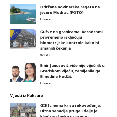
Održana novinarska regata na
jezeru Modrac (FOTO)
Lukavac
Gužve na granicama: Aerodromi
privremeno isključuju
biometrijske kontrole kako bi
smanjili čekanja
Svašta
Emir Junuzović više nije vijećnik u
Gradskom vijeću, zamijenila ga
Elmedina Hodžić
Lukavac
Vijesti iz Koksare
GIKIL nema krizu rukovođenja:
Hitna sanacija pruge i dalje je
ključ opstanka privrede