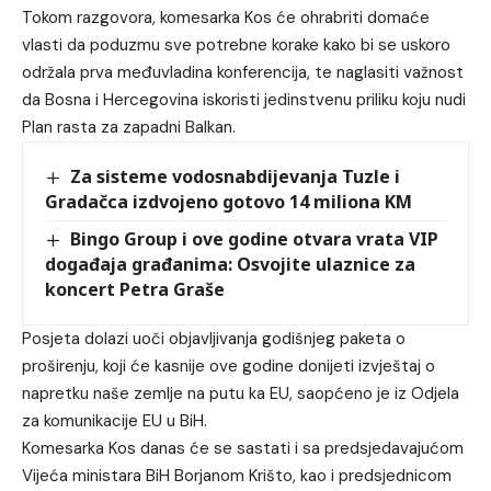
Tokom razgovora, komesarka Kos će ohrabriti domaće
vlasti da poduzmu sve potrebne korake kako bi se uskoro
održala prva međuvladina konferencija, te naglasiti važnost
da Bosna i Hercegovina iskoristi jedinstvenu priliku koju nudi
Plan rasta za zapadni Balkan.
Za sisteme vodosnabdijevanja Tuzle i
Gradačca izdvojeno gotovo 14 miliona KM
Bingo Group i ove godine otvara vrata VIP
događaja građanima: Osvojite ulaznice za
koncert Petra Graše
Posjeta dolazi uoči objavljivanja godišnjeg paketa o
proširenju, koji će kasnije ove godine donijeti izvještaj o
napretku naše zemlje na putu ka EU, saopćeno je iz Odjela
za komunikacije EU u BiH.
Komesarka Kos danas će se sastati i sa predsjedavajućom
Vijeća ministara BiH Borjanom Krišto, kao i predsjednicom