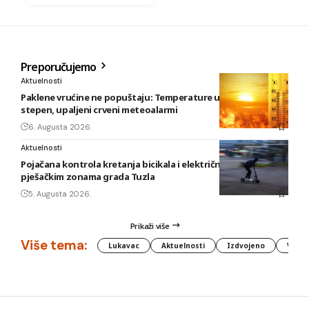
Preporučujemo
Aktuelnosti
Paklene vrućine ne popuštaju: Temperature u BiH i do 41
stepen, upaljeni crveni meteoalarmi
6. Augusta 2026.
Aktuelnosti
Pojačana kontrola kretanja bicikala i električnih romobila u
pješačkim zonama grada Tuzla
5. Augusta 2026.
Prikaži više
Više tema:
Lukavac
Aktuelnosti
Izdvojeno
Vlada