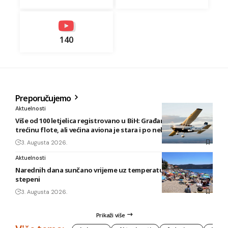
140
Preporučujemo
Aktuelnosti
Više od 100 letjelica registrovano u BiH: Građani posjeduju
trećinu flote, ali većina aviona je stara i po nekoliko decenija
3. Augusta 2026.
Aktuelnosti
Narednih dana sunčano vrijeme uz temperature do 40
stepeni
3. Augusta 2026.
Prikaži više