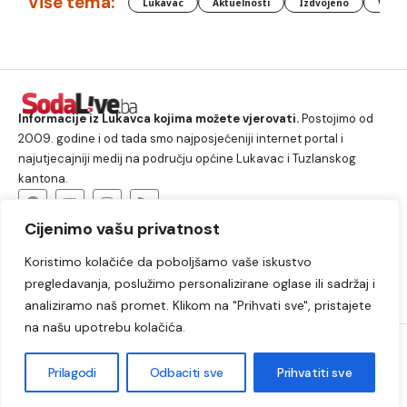
Više tema:
Lukavac
Aktuelnosti
Izdvojeno
Vlada
Informacije iz Lukavca kojima možete vjerovati.
Postojimo od
2009. godine i od tada smo najposjećeniji internet portal i
najutjecajniji medij na području općine Lukavac i Tuzlanskog
kantona.
Cijenimo vašu privatnost
O nama
Koristimo kolačiće da poboljšamo vaše iskustvo
Lukavac
Društvo
Crna hronika
Sport
pregledavanja, poslužimo personalizirane oglase ili sadržaj i
Kultura
Kolumne
Slobodno vrijeme
analiziramo naš promet. Klikom na "Prihvati sve", pristajete
na našu upotrebu kolačića.
2009. – 2024. © Lukavački info portal – SodaLIVE.ba. Sva prava
zadržana. Zabranjeno kopiranje autorskog sadržaja i korištenje
Prilagodi
Odbaciti sve
Prihvatiti sve
autorskih fotografija bez odobrenja portala.