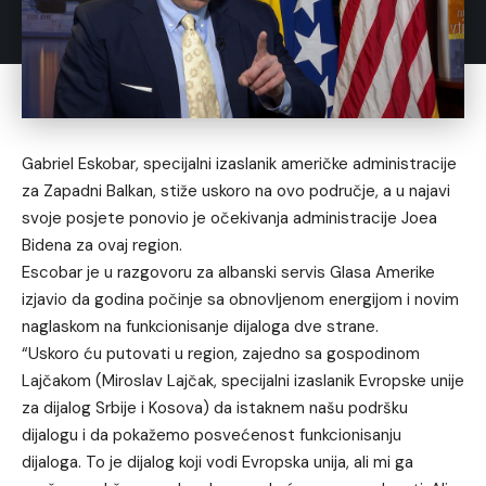
Gabriel Eskobar, specijalni izaslanik američke administracije
za Zapadni Balkan, stiže uskoro na ovo područje, a u najavi
svoje posjete ponovio je očekivanja administracije Joea
Bidena za ovaj region.
Escobar je u razgovoru za albanski servis Glasa Amerike
izjavio da godina počinje sa obnovljenom energijom i novim
naglaskom na funkcionisanje dijaloga dve strane.
“Uskoro ću putovati u region, zajedno sa gospodinom
Lajčakom (Miroslav Lajčak, specijalni izaslanik Evropske unije
za dijalog Srbije i Kosova) da istaknem našu podršku
dijalogu i da pokažemo posvećenost funkcionisanju
dijaloga. To je dijalog koji vodi Evropska unija, ali mi ga