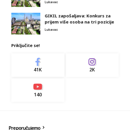
Lukavac
GIKIL zapošaljava: Konkurs za
prijem više osoba na tri pozicije
Lukavac
Priključite se!
41K
2K
140
Preporučujemo