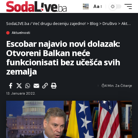
Aa
SodaLIVE.ba / Već drugu deceniju zajedno!
>
Blog
>
Društvo
>
Aktuelnosti
Aktuelnosti
Escobar najavio novi dolazak:
Otvoreni Balkan neće
funkcionisati bez učešća svih
zemalja
4 Min. Za Čitanje
13. Januara 2022.