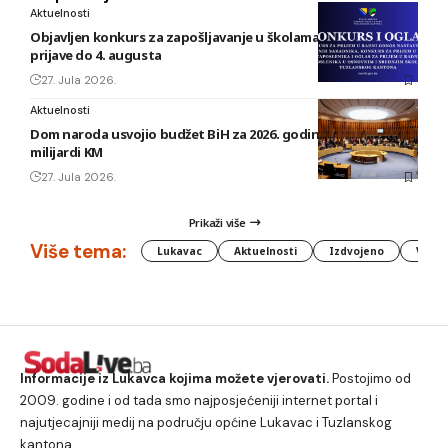
Aktuelnosti
Objavljen konkurs za zapošljavanje u školama TK: Rok za
prijave do 4. augusta
27. Jula 2026.
Aktuelnosti
Dom naroda usvojio budžet BiH za 2026. godinu vrijedan 1,58
milijardi KM
27. Jula 2026.
Prikaži više
Više tema:
Lukavac
Aktuelnosti
Izdvojeno
Vlada
Informacije iz Lukavca kojima možete vjerovati.
Postojimo od
2009. godine i od tada smo najposjećeniji internet portal i
najutjecajniji medij na području općine Lukavac i Tuzlanskog
kantona.