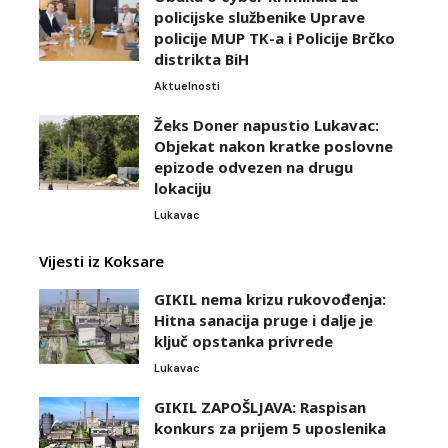
policijske službenike Uprave
policije MUP TK-a i Policije Brčko
distrikta BiH
Aktuelnosti
Žeks Doner napustio Lukavac:
Objekat nakon kratke poslovne
epizode odvezen na drugu
lokaciju
Lukavac
Vijesti iz Koksare
GIKIL nema krizu rukovođenja:
Hitna sanacija pruge i dalje je
ključ opstanka privrede
Lukavac
GIKIL ZAPOŠLJAVA: Raspisan
konkurs za prijem 5 uposlenika