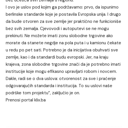
I ovo je uslov pod kojim ga podržavamo: prvo, da ispunimo
berlinske standarde koje je postavila Evropska unija. I drugo
da bude otvoren za sve zemlje jer praktično ne funkcioniše
bez svih zemalja. Cjevovodi i autoputevi se ne mogu
prekinuti. Ne možete imati zonu slobodne trgovine ako
morate da stanete negdje na pola puta i u kamionu čekate
u redu po pet sati. Potrebno je da inicijativa obuhvati sve
zemlje, kao i da standardi budu evropski. Jer, na kraju
krajeva, zona slobodne trgovine znači da je potrebno imati
institucije koje mogu efikasno upravljati robom i novcem.
Dakle, radi se o dva uslova: otvorenost za sve i praćenje
odgovarajućih standarda i institucija. To su uslovi naše
podrške tom projektu”, zaključio je on.
Prenosi portal klix.ba