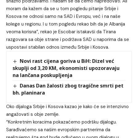
snažno podržavamo. I nadam se da ćemo napredovati. Ali
moram da kažem da se u tom pogledu pitanje Srbije i
Kosova ne odnosi samo na SAD i Evropu, već i na naše
kolege u regionu. I u tom pogledu rekao bih da je Albanija
veoma korisna”, rekao je Escobar istakavši da Tirana
razgovara sa obje strane i podržava SAD u naporima da se
uspostavi stabilan odnos između Srbije i Kosova.
Novi rast cijena goriva u BiH: Dizel već
skuplji od 3,20 KM, ekonomisti upozoravaju
na lančana poskupljenja
Danas Dan žalosti zbog tragične smrti pet
bh. planinara
Oko dijaloga Srbije i Kosova kazao je kako će se intenzivno
angažovati s obje zemlje.
“Konkretnim koracima pokazaćemo podršku dijalogu.
Sarađivaćemo sa našim evropskim partnerima da
realizujemo šta god bude odlučeno u ovom dijalogu u