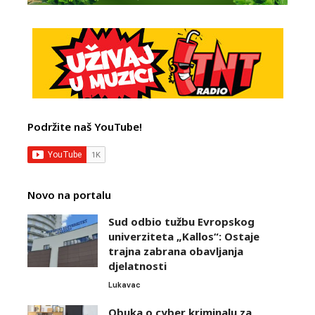
Podržite naš YouTube!
Novo na portalu
Sud odbio tužbu Evropskog
univerziteta „Kallos“: Ostaje
trajna zabrana obavljanja
djelatnosti
Lukavac
Obuka o cyber kriminalu za