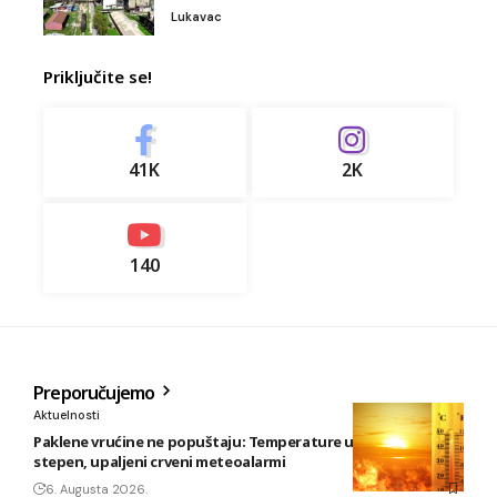
Lukavac
Priključite se!
41K
2K
140
Preporučujemo
Aktuelnosti
Paklene vrućine ne popuštaju: Temperature u BiH i do 41
stepen, upaljeni crveni meteoalarmi
6. Augusta 2026.