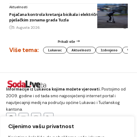
Aktuelnosti
Pojačana kontrola kretanja bicikala i električnih romobila u
pješačkim zonama grada Tuzla
5. Augusta 2026.
Prikaži više
Više tema:
Lukavac
Aktuelnosti
Izdvojeno
Vlada
Informacije iz Lukavca kojima možete vjerovati.
Postojimo od
2009. godine i od tada smo najposjećeniji internet portal i
najutjecajniji medij na području općine Lukavac i Tuzlanskog
kantona.
Cijenimo vašu privatnost
O nama