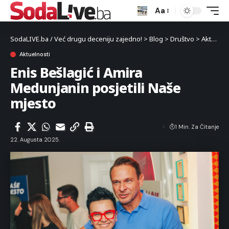
Aa
SodaLIVE.ba / Već drugu deceniju zajedno!
>
Blog
>
Društvo
>
Aktuelnosti
Aktuelnosti
Enis Bešlagić i Amira
Medunjanin posjetili Naše
mjesto
1 Min. Za Čitanje
22. Augusta 2025.