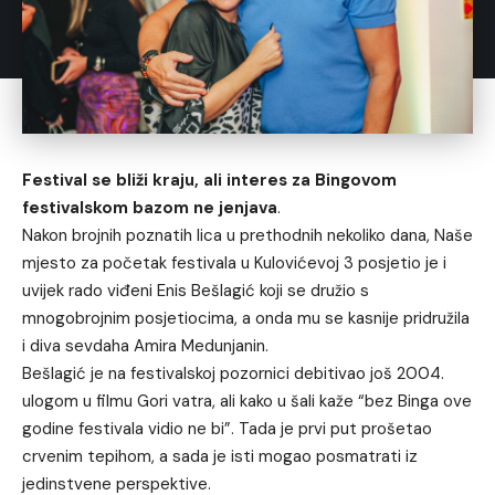
Festival se bliži kraju, ali interes za Bingovom
festivalskom bazom ne jenjava
.
Nakon brojnih poznatih lica u prethodnih nekoliko dana, Naše
mjesto za početak festivala u Kulovićevoj 3 posjetio je i
uvijek rado viđeni Enis Bešlagić koji se družio s
mnogobrojnim posjetiocima, a onda mu se kasnije pridružila
i diva sevdaha Amira Medunjanin.
Bešlagić je na festivalskoj pozornici debitivao još 2004.
ulogom u filmu Gori vatra, ali kako u šali kaže “bez Binga ove
godine festivala vidio ne bi”. Tada je prvi put prošetao
crvenim tepihom, a sada je isti mogao posmatrati iz
jedinstvene perspektive.