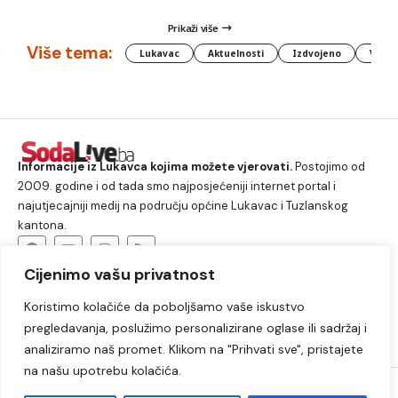
Prikaži više
Više tema:
Lukavac
Aktuelnosti
Izdvojeno
Vlada
Informacije iz Lukavca kojima možete vjerovati.
Postojimo od
2009. godine i od tada smo najposjećeniji internet portal i
najutjecajniji medij na području općine Lukavac i Tuzlanskog
kantona.
Cijenimo vašu privatnost
O nama
Koristimo kolačiće da poboljšamo vaše iskustvo
Lukavac
Društvo
Crna hronika
Sport
pregledavanja, poslužimo personalizirane oglase ili sadržaj i
Kultura
Kolumne
Slobodno vrijeme
analiziramo naš promet. Klikom na "Prihvati sve", pristajete
na našu upotrebu kolačića.
2009. – 2024. © Lukavački info portal – SodaLIVE.ba. Sva prava