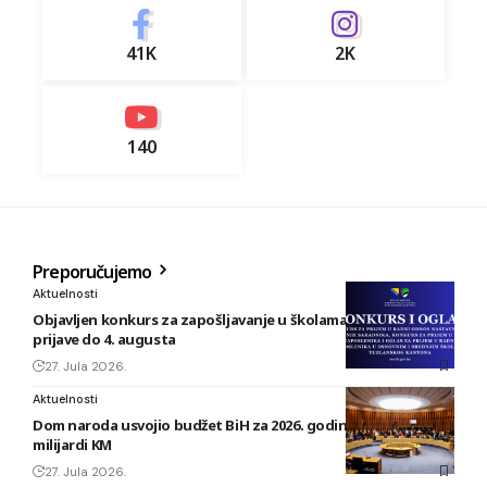
41K
2K
140
Preporučujemo
Aktuelnosti
Objavljen konkurs za zapošljavanje u školama TK: Rok za
prijave do 4. augusta
27. Jula 2026.
Aktuelnosti
Dom naroda usvojio budžet BiH za 2026. godinu vrijedan 1,58
milijardi KM
27. Jula 2026.