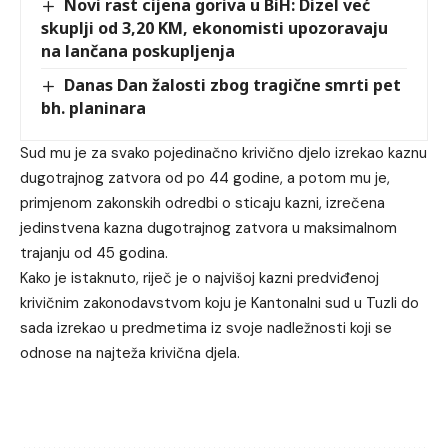
Novi rast cijena goriva u BiH: Dizel već
skuplji od 3,20 KM, ekonomisti upozoravaju
na lančana poskupljenja
Danas Dan žalosti zbog tragične smrti pet
bh. planinara
Sud mu je za svako pojedinačno krivično djelo izrekao kaznu
dugotrajnog zatvora od po 44 godine, a potom mu je,
primjenom zakonskih odredbi o sticaju kazni, izrečena
jedinstvena kazna dugotrajnog zatvora u maksimalnom
trajanju od 45 godina.
Kako je istaknuto, riječ je o najvišoj kazni predviđenoj
krivičnim zakonodavstvom koju je Kantonalni sud u Tuzli do
sada izrekao u predmetima iz svoje nadležnosti koji se
odnose na najteža krivična djela.