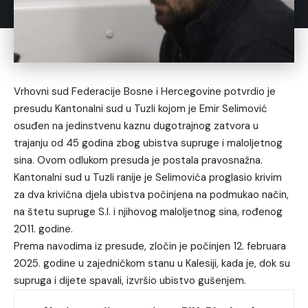
Vrhovni sud Federacije Bosne i Hercegovine potvrdio je
presudu Kantonalni sud u Tuzli kojom je Emir Selimović
osuđen na jedinstvenu kaznu dugotrajnog zatvora u
trajanju od 45 godina zbog ubistva supruge i maloljetnog
sina. Ovom odlukom presuda je postala pravosnažna.
Kantonalni sud u Tuzli ranije je Selimovića proglasio krivim
za dva krivična djela ubistva počinjena na podmukao način,
na štetu supruge S.I. i njihovog maloljetnog sina, rođenog
2011. godine.
Prema navodima iz presude, zločin je počinjen 12. februara
2025. godine u zajedničkom stanu u Kalesiji, kada je, dok su
supruga i dijete spavali, izvršio ubistvo gušenjem.