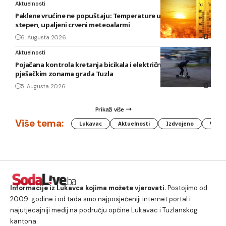
Aktuelnosti
Paklene vrućine ne popuštaju: Temperature u BiH i do 41
stepen, upaljeni crveni meteoalarmi
6. Augusta 2026.
Aktuelnosti
Pojačana kontrola kretanja bicikala i električnih romobila u
pješačkim zonama grada Tuzla
5. Augusta 2026.
Prikaži više
Više tema:
Lukavac
Aktuelnosti
Izdvojeno
Vlada
Informacije iz Lukavca kojima možete vjerovati.
Postojimo od
2009. godine i od tada smo najposjećeniji internet portal i
najutjecajniji medij na području općine Lukavac i Tuzlanskog
kantona.