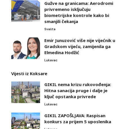
Gužve na granicama: Aerodromi
privremeno isključuju
biometrijske kontrole kako bi
smanjili čekanja
Svašta
Emir Junuzović više nije vijećnik u
Gradskom vijeću, zamijenila ga
Elmedina Hodžić
Lukavac
Vijesti iz Koksare
GIKIL nema krizu rukovođenja:
Hitna sanacija pruge i dalje je
ključ opstanka privrede
Lukavac
GIKIL ZAPOŠLJAVA: Raspisan
konkurs za prijem 5 uposlenika