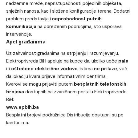
nadzemne mreže, nepristupačnosti pojedinih objekata,
snježnih nanosa, kao i složene konfiguracije terena. Dodatni
problem predstavlja i
neprohodnost putnih
komunikacija
na određenim područjima, što usporava
intervencije.
Apel građanima
Uz zahvalnost građanima na strpljenju i razumijevanju,
Elektroprivreda BiH apeluje na kupce da, ukoliko uoče
pale
ili oštećene električne vodove
, istima
ne prilaze
, već
da lokaciju kvara prijave informativnim centrima.
Kvarovi se mogu prijaviti putem
besplatnih telefonskih
brojeva
dostupnih na zvaničnom portalu Elektroprivrede
BiH:
www.epbih.ba
Besplatni brojevi podružnica Distribucije dostupni su po
kantonima.