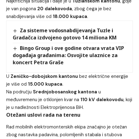
Najkritičnija situacija i dalje je u
Tuzlanskom kantonu
, gdje
je van pogona
20 dalekovoda
, zbog čega je bez
snabdijevanja više od
18.000 kupaca
.
Za sisteme vodosnabdijevanja Tuzle i
Gradačca izdvojeno gotovo 14 miliona KM
Bingo Group i ove godine otvara vrata VIP
događaja građanima: Osvojite ulaznice za
koncert Petra Graše
U
Zeničko-dobojskom kantonu
bez električne energije
je više od
15.000 kupaca
.
Na području
Srednjobosanskog kantona
u
međuvremenu je otklonjen kvar na
110 kV dalekovodu
, koji
je u nadležnosti Elektroprijenosa BiH.
Otežani uslovi rada na terenu
Rad mobilnih elektromonterskih ekipa značajno je otežan
zbog nastavka padavina, polomljenih stabala i stubova