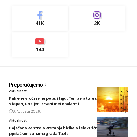
41K
2K
140
Preporučujemo
Aktuelnosti
Paklene vrućine ne popuštaju: Temperature u BiH i do 41
stepen, upaljeni crveni meteoalarmi
6. Augusta 2026.
Aktuelnosti
Pojačana kontrola kretanja bicikala i električnih romobila u
pješačkim zonama grada Tuzla