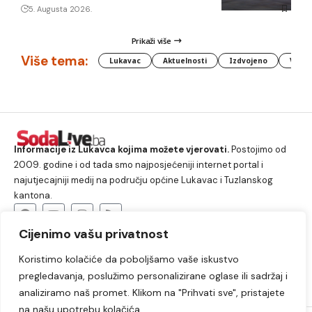
5. Augusta 2026.
Prikaži više
Više tema:
Lukavac
Aktuelnosti
Izdvojeno
Vlada
Informacije iz Lukavca kojima možete vjerovati.
Postojimo od
2009. godine i od tada smo najposjećeniji internet portal i
najutjecajniji medij na području općine Lukavac i Tuzlanskog
kantona.
Cijenimo vašu privatnost
O nama
Koristimo kolačiće da poboljšamo vaše iskustvo
Lukavac
Društvo
Crna hronika
Sport
pregledavanja, poslužimo personalizirane oglase ili sadržaj i
Kultura
Kolumne
Slobodno vrijeme
analiziramo naš promet. Klikom na "Prihvati sve", pristajete
na našu upotrebu kolačića.