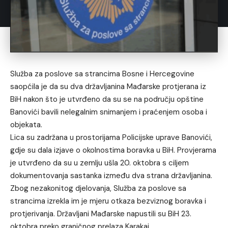
Služba za poslove sa strancima Bosne i Hercegovine
saopćila je da su dva državljanina Mađarske protjerana iz
BiH nakon što je utvrđeno da su se na području opštine
Banovići bavili nelegalnim snimanjem i praćenjem osoba i
objekata.
Lica su zadržana u prostorijama Policijske uprave Banovići,
gdje su dala izjave o okolnostima boravka u BiH. Provjerama
je utvrđeno da su u zemlju ušla 20. oktobra s ciljem
dokumentovanja sastanka između dva strana državljanina.
Zbog nezakonitog djelovanja, Služba za poslove sa
strancima izrekla im je mjeru otkaza bezviznog boravka i
protjerivanja. Državljani Mađarske napustili su BiH 23.
oktobra preko graničnog prelaza Karakaj.