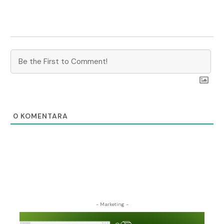
0
KOMENTARA
- Marketing -