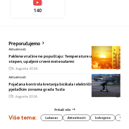
140
Preporučujemo
Aktuelnosti
Paklene vrućine ne popuštaju: Temperature u BiH i do 41
stepen, upaljeni crveni meteoalarmi
6. Augusta 2026.
Aktuelnosti
Pojačana kontrola kretanja bicikala i električnih romobila u
pješačkim zonama grada Tuzla
5. Augusta 2026.
Prikaži više
Više tema:
Lukavac
Aktuelnosti
Izdvojeno
Vlada