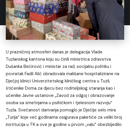
U prazničnoj atmosferi danas je delegacija Vlade
Tuzlanskog kantona koju su činili ministrica zdravstva
Dušanka Bećirović i ministar za rad, socijalnu politiku i
povratak Fadil Alić obradovala mališane hospitalizirane na
Dječjoj klinici Univerzitetskog kliničkog centra u Tuzli,
štićenike Doma za djecu bez roditeljskog staranja kao i
učenike Javne ustanove „Zavod za odgoj i obrazovanje
osoba sa smetnjama u psihičkom i tjelesnom razvoju“
Tuzla. Svečanost darivanja pomoglo je Dječije selo mira
„Turija“ koje već godinama osigurava paketiće za veliki broj
institucija u TK a ove je godine u prvom „valu“ obezbijedilo