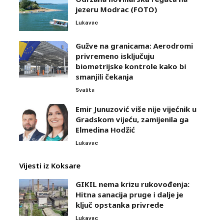
jezeru Modrac (FOTO)
Lukavac
Gužve na granicama: Aerodromi
privremeno isključuju
biometrijske kontrole kako bi
smanjili čekanja
Svašta
Emir Junuzović više nije vijećnik u
Gradskom vijeću, zamijenila ga
Elmedina Hodžić
Lukavac
Vijesti iz Koksare
GIKIL nema krizu rukovođenja:
Hitna sanacija pruge i dalje je
ključ opstanka privrede
Lukavac