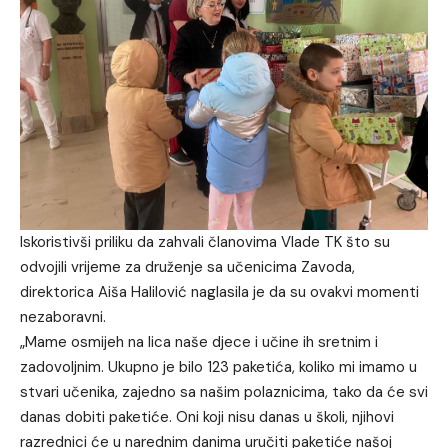
Iskoristivši priliku da zahvali članovima Vlade TK što su
odvojili vrijeme za druženje sa učenicima Zavoda,
direktorica Aiša Halilović naglasila je da su ovakvi momenti
nezaboravni.
„Mame osmijeh na lica naše djece i učine ih sretnim i
zadovoljnim. Ukupno je bilo 123 paketića, koliko mi imamo u
stvari učenika, zajedno sa našim polaznicima, tako da će svi
danas dobiti paketiće. Oni koji nisu danas u školi, njihovi
razrednici će u narednim danima uručiti paketiće našoj