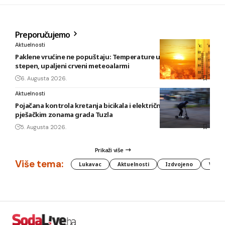
Preporučujemo
Aktuelnosti
Paklene vrućine ne popuštaju: Temperature u BiH i do 41
stepen, upaljeni crveni meteoalarmi
6. Augusta 2026.
Aktuelnosti
Pojačana kontrola kretanja bicikala i električnih romobila u
pješačkim zonama grada Tuzla
5. Augusta 2026.
Prikaži više
Više tema:
Lukavac
Aktuelnosti
Izdvojeno
Vlada