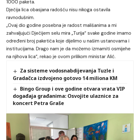
1000 paketa.
Dječija lica obasjana radošću nisu nikoga ostavila
ravnodušnim.
„Ovaj dio godine posebna je radost mališanima a mi
zahvaljujući Dječijem selu mira „Turija“ svake godine imamo
određeni broj paketića koje dijelimo u našim ustanovama i
institucijama. Drago nam je da možemo izmamiti osmijehe
na njihova lica“, rekao je ovom prilikom ministar Alić.
Za sisteme vodosnabdijevanja Tuzle i
Gradačca izdvojeno gotovo 14 miliona KM
Bingo Group i ove godine otvara vrata VIP
događaja građanima: Osvojite ulaznice za
koncert Petra Graše