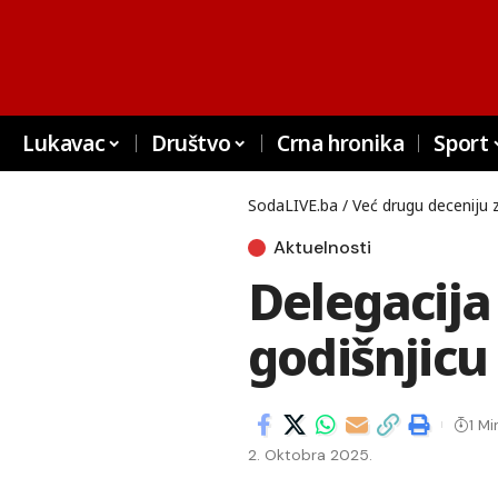
Lukavac
Društvo
Crna hronika
Sport
SodaLIVE.ba / Već drugu deceniju 
Aktuelnosti
Delegacija 
godišnjicu
1 Mi
2. Oktobra 2025.