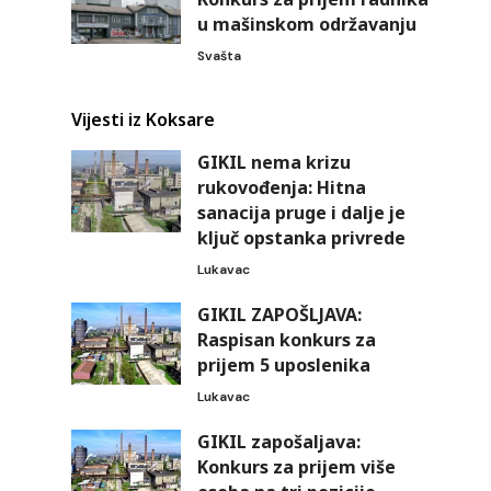
u mašinskom održavanju
Svašta
Vijesti iz Koksare
GIKIL nema krizu
rukovođenja: Hitna
sanacija pruge i dalje je
ključ opstanka privrede
Lukavac
GIKIL ZAPOŠLJAVA:
Raspisan konkurs za
prijem 5 uposlenika
Lukavac
GIKIL zapošaljava:
Konkurs za prijem više