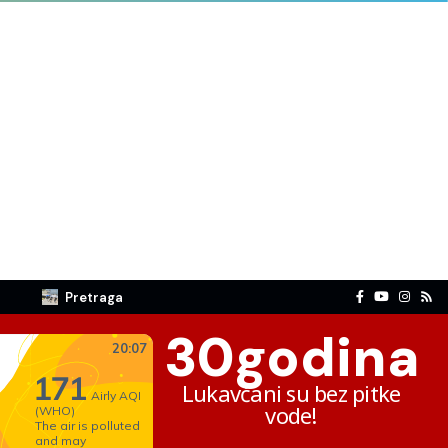
Pretraga
30
godina
Lukavčani su bez pitke
vode!