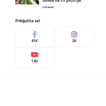
osoba na tri pozicije
Lukavac
Priključite se!
41K
2K
140