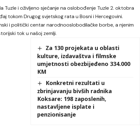
 Tuzle i oživljeno sjećanje na oslobođenje Tuzle 2. oktobra
gađaj tokom Drugog svjetskog rata u Bosni i Hercegovini.
omski i politički centar narodnooslobodilačke borbe, a njenim
orijski tok u našoj zemlji.
Za 130 projekata u oblasti
kulture, izdavaštva i filmske
umjetnosti obezbijeđeno 334.000
KM
Konkretni rezultati u
zbrinjavanju bivših radnika
Koksare: 198 zaposlenih,
nastavljene isplate i
penzionisanje