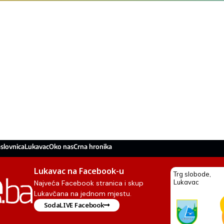
slovnica
Lukavac
Oko nas
Crna hronika
Lukavac na Facebook-u
Najveća Facebook stranica i skup
Lukavčana na jednom mjestu.
SodaLIVE Facebook