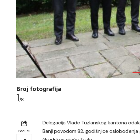
Broj fotografija
1
/8
Delegacija Vlade Tuzlanskog kantona odala 
Banji povodom 82. godišnjice oslobođenja g
Podijeli
Gradskog vijeća Tuzla.