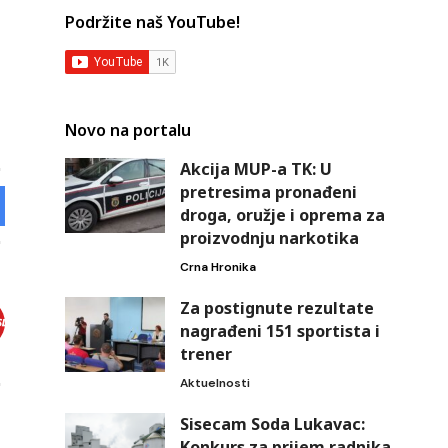
Podržite naš YouTube!
Novo na portalu
Akcija MUP-a TK: U
pretresima pronađeni
droga, oružje i oprema za
proizvodnju narkotika
Crna Hronika
Za postignute rezultate
nagrađeni 151 sportista i
trener
Aktuelnosti
Sisecam Soda Lukavac:
Konkurs za prijem radnika