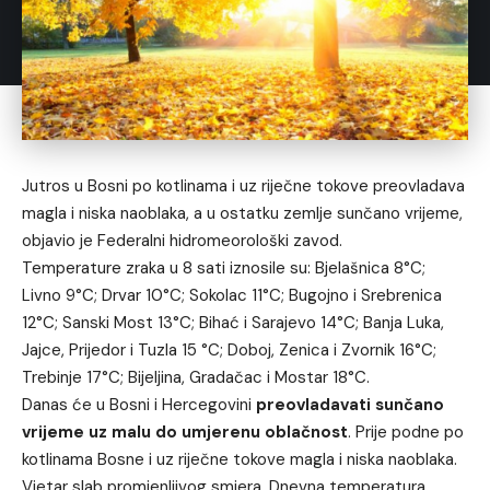
Jutros u Bosni po kotlinama i uz riječne tokove preovladava
magla i niska naoblaka, a u ostatku zemlje sunčano vrijeme,
objavio je Federalni hidromeorološki zavod.
Temperature zraka u 8 sati iznosile su: Bjelašnica 8°C;
Livno 9°C; Drvar 10°C; Sokolac 11°C; Bugojno i Srebrenica
12°C; Sanski Most 13°C; Bihać i Sarajevo 14°C; Banja Luka,
Jajce, Prijedor i Tuzla 15 °C; Doboj, Zenica i Zvornik 16°C;
Trebinje 17°C; Bijeljina, Gradačac i Mostar 18°C.
Danas će u Bosni i Hercegovini
preovladavati sunčano
vrijeme uz malu do umjerenu oblačnost
. Prije podne po
kotlinama Bosne i uz riječne tokove magla i niska naoblaka.
Vjetar slab promjenljivog smjera. Dnevna temperatura