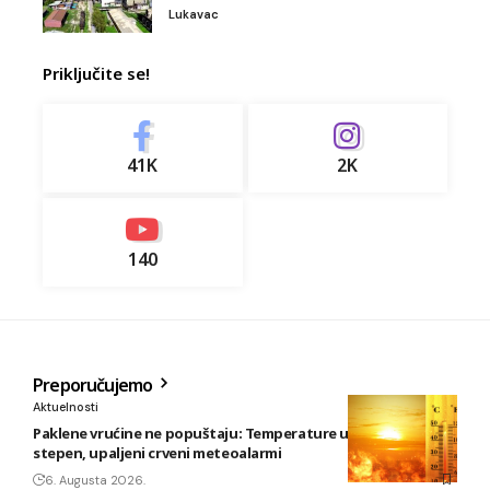
Lukavac
Priključite se!
41K
2K
140
Preporučujemo
Aktuelnosti
Paklene vrućine ne popuštaju: Temperature u BiH i do 41
stepen, upaljeni crveni meteoalarmi
6. Augusta 2026.