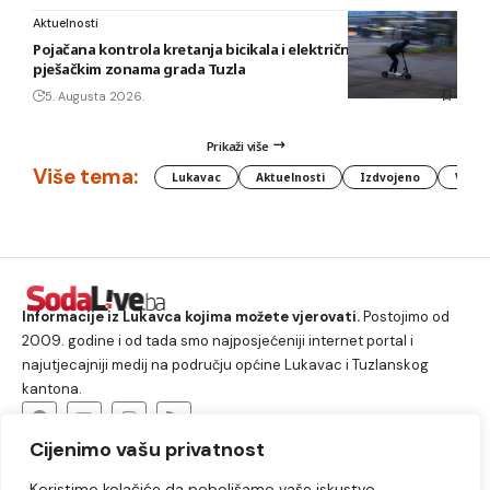
Aktuelnosti
Pojačana kontrola kretanja bicikala i električnih romobila u
pješačkim zonama grada Tuzla
5. Augusta 2026.
Prikaži više
Više tema:
Lukavac
Aktuelnosti
Izdvojeno
Vlada
Informacije iz Lukavca kojima možete vjerovati.
Postojimo od
2009. godine i od tada smo najposjećeniji internet portal i
najutjecajniji medij na području općine Lukavac i Tuzlanskog
kantona.
Cijenimo vašu privatnost
O nama
Koristimo kolačiće da poboljšamo vaše iskustvo