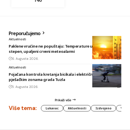
Preporučujemo
Aktuelnosti
Paklene vrućine ne popuštaju: Temperature u BiH i do 41
stepen, upaljeni crveni meteoalarmi
6. Augusta 2026.
Aktuelnosti
Pojačana kontrola kretanja bicikala i električnih romobila u
pješačkim zonama grada Tuzla
5. Augusta 2026.
Prikaži više
Više tema:
Lukavac
Aktuelnosti
Izdvojeno
Vlada