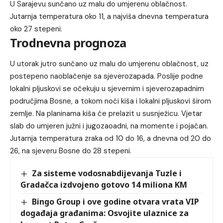
U Sarajevu sunčano uz malu do umjerenu oblačnost.
Jutarnja temperatura oko 11, a najviša dnevna temperatura
oko 27 stepeni.
Trodnevna prognoza
U utorak jutro sunčano uz malu do umjerenu oblačnost, uz
postepeno naoblačenje sa sjeverozapada. Poslije podne
lokalni pljuskovi se očekuju u sjevernim i sjeverozapadnim
područjima Bosne, a tokom noći kiša i lokalni pljuskovi širom
zemlje. Na planinama kiša će prelazit u susnježicu. Vjetar
slab do umjeren južni i jugozaoadni, na momente i pojačan.
Jutarnja temperatura zraka od 10 do 16, a dnevna od 20 do
26, na sjeveru Bosne do 28 stepeni.
Za sisteme vodosnabdijevanja Tuzle i
Gradačca izdvojeno gotovo 14 miliona KM
Bingo Group i ove godine otvara vrata VIP
događaja građanima: Osvojite ulaznice za