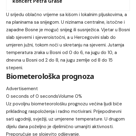
koncert Petra Graše
U srijedu oblačno vrijeme sa kišom i lokalnim pljuskovima, a
na planinama sa snijegom. U nizinama centralne, istočne i
zapadne Bosne je moguć snijeg ili susnježica. Vjetar u Bosni
slab sjeverni i sjeveroistočni, a u Hercegovini slab do
umjeren južni, tokom noći u skretanju na sjeverni. Jutarnja
temperatura zraka u Bosni od 0 do 6, na jugu do 10, a
dnevna u Bosni od 2 do 8, na jugu zemlje od 8 do 15
stepeni.
Biometerološka prognoza
Advertisement
0 seconds of 0 secondsVolume 0%
Uz povoljnu biometeorološku prognozu većina ljudi biće
prikladnog raspoloženja i radno motivirani. Prijepodnevni
sati ugodniji, svježiji, uz umjerene temperature. U drugom
dijelu dana poželjno je djelimično umanjiti aktivnosti.
Preporučuje se slojevito odijevanje.