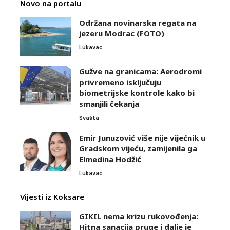
Novo na portalu
Održana novinarska regata na
jezeru Modrac (FOTO)
Lukavac
Gužve na granicama: Aerodromi
privremeno isključuju
biometrijske kontrole kako bi
smanjili čekanja
Svašta
Emir Junuzović više nije vijećnik u
Gradskom vijeću, zamijenila ga
Elmedina Hodžić
Lukavac
Vijesti iz Koksare
GIKIL nema krizu rukovođenja:
Hitna sanacija pruge i dalje je