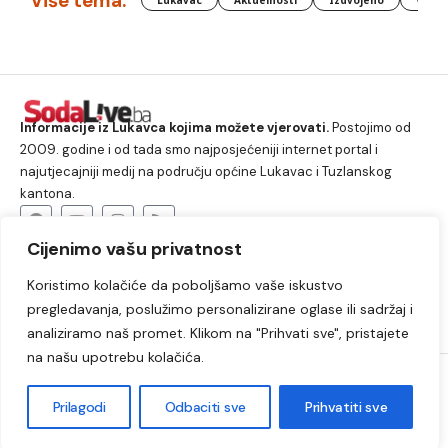
Više tema:
Lukavac
Aktuelnosti
Izdvojeno
Vlada
Informacije iz Lukavca kojima možete vjerovati.
Postojimo od
2009. godine i od tada smo najposjećeniji internet portal i
najutjecajniji medij na području općine Lukavac i Tuzlanskog
kantona.
Cijenimo vašu privatnost
O nama
Koristimo kolačiće da poboljšamo vaše iskustvo
Lukavac
Društvo
Crna hronika
Sport
pregledavanja, poslužimo personalizirane oglase ili sadržaj i
Kultura
Kolumne
Slobodno vrijeme
analiziramo naš promet. Klikom na "Prihvati sve", pristajete
na našu upotrebu kolačića.
2009. – 2024. © Lukavački info portal – SodaLIVE.ba. Sva prava
zadržana. Zabranjeno kopiranje autorskog sadržaja i korištenje
Prilagodi
Odbaciti sve
Prihvatiti sve
autorskih fotografija bez odobrenja portala.