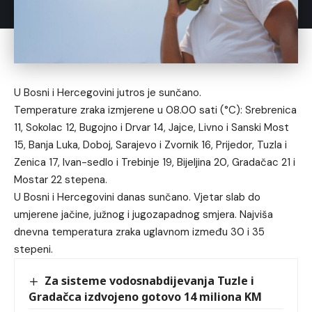
U Bosni i Hercegovini jutros je sunčano.
Temperature zraka izmjerene u 08.00 sati (°C): Srebrenica
11, Sokolac 12, Bugojno i Drvar 14, Jajce, Livno i Sanski Most
15, Banja Luka, Doboj, Sarajevo i Zvornik 16, Prijedor, Tuzla i
Zenica 17, Ivan-sedlo i Trebinje 19, Bijeljina 20, Gradačac 21 i
Mostar 22 stepena.
U Bosni i Hercegovini danas sunčano. Vjetar slab do
umjerene jačine, južnog i jugozapadnog smjera. Najviša
dnevna temperatura zraka uglavnom između 30 i 35
stepeni.
Za sisteme vodosnabdijevanja Tuzle i
Gradačca izdvojeno gotovo 14 miliona KM