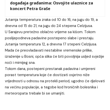
događaja građanima: Osvojite ulaznice za
koncert Petra Graše
Jutarnja temperatura zraka od 10 do 16, na jugu do 19, a
dnevna od 15 do 21, na jugu do 24 stepena Celzijusa.
U Sarajevu pretežno oblačno vrijeme sa kišom. Tokom
poslijepodneva padavine postepeno slabe i prestaju.
Jutarnja temperatura 12, a dnevna 17 stepeni Celzijusa.
Mada će preovladavati nestabilne vremenske prilike,
izraženije u Bosni, opća slika će biti povoljnija usljed svježije
noći i mirnijeg sna.
Tokom dana, postepeni prestanak padavina i umjereni
porast temperatura koje će dostizati osjetno niže
vrijednosti u odnosu na protekli period, ugodno će djelovati
na većinu populacije, a tegobe kod hroničnih bolesnika i
meteoropata trebale bi se umanjiti.