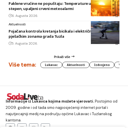
Paklene vrućine ne popuštaju: Temperature u BiH i do 41
stepen, upaljeni crveni meteoalarmi
6. Augusta 2026.
Aktuelnosti
Pojačana kontrola kretanja bicikala i električnih romobila u
pješačkim zonama grada Tuzla
5. Augusta 2026.
Prikaži više
Više tema:
Lukavac
Aktuelnosti
Izdvojeno
Vlada
Informacije iz Lukavca kojima možete vjerovati.
Postojimo od
2009. godine i od tada smo najposjećeniji internet portal i
najutjecajniji medij na području općine Lukavac i Tuzlanskog
kantona.