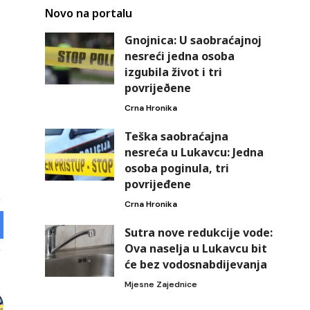
Novo na portalu
Gnojnica: U saobraćajnoj
nesreći jedna osoba
izgubila život i tri
povrijeðene
Crna Hronika
Teška saobraćajna
nesreća u Lukavcu: Jedna
osoba poginula, tri
povrijeđene
Crna Hronika
Sutra nove redukcije vode:
Ova naselja u Lukavcu bit
će bez vodosnabdijevanja
Mjesne Zajednice