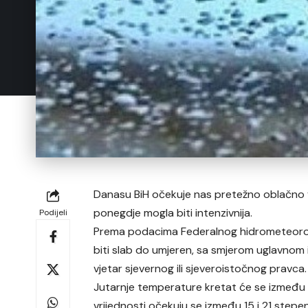
Danasu BiH očekuje nas pretežno oblačno vri
ponegdje mogla biti intenzivnija.
Podijeli
Prema podacima Federalnog hidrometeorolo
biti slab do umjeren, sa smjerom uglavnom 
vjetar sjevernog ili sjeveroistočnog pravca.
Jutarnje temperature kretat će se između 1
vrijednosti očekuju se između 15 i 21 stepe