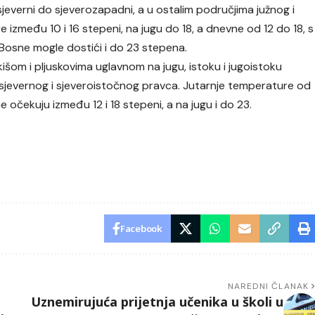
 sjeverni do sjeverozapadni, a u ostalim područjima južnog i
između 10 i 16 stepeni, na jugu do 18, a dnevne od 12 do 18, s
e Bosne mogle dostići i do 23 stepena.
išom i pljuskovima uglavnom na jugu, istoku i jugoistoku
z sjevernog i sjeveroistočnog pravca. Jutarnje temperature od
e očekuju između 12 i 18 stepeni, a na jugu i do 23.
Facebook
NAREDNI ČLANAK
Uznemirujuća prijetnja učenika u školi u