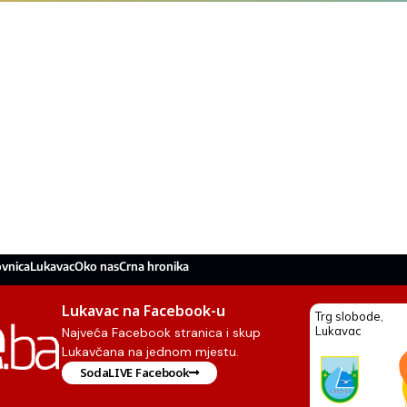
ovnica
Lukavac
Oko nas
Crna hronika
Lukavac na Facebook-u
Najveća Facebook stranica i skup
Lukavčana na jednom mjestu.
SodaLIVE Facebook