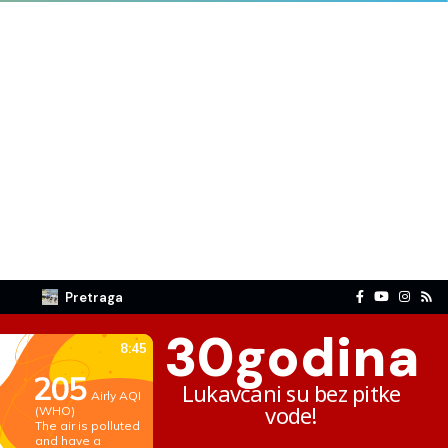
Pretraga
30
godina
Lukavčani su bez pitke
vode!