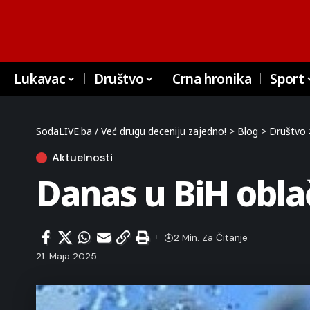
Lukavac
Društvo
Crna hronika
Sport
SodaLIVE.ba / Već drugu deceniju zajedno!
>
Blog
>
Društvo
Aktuelnosti
Danas u BiH obla
2 Min. Za Čitanje
21. Maja 2025.