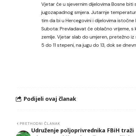
Vjetar će u sjevernim dijelovima Bosne biti
jugozapadnog smjera. Jutarnje temperature 
tim da bi u Hercegovini i dijelovima istočn
Subota: Prevladavat će oblačno vrijeme, s k
zemlje. Vjetar slab do umjeren, pretežno i
5 do 11 stepeni, na jugu do 13, dok se dnevn
Podijeli ovaj članak
PRETHODNI ČLANAK
Udruženje poljoprivrednika FBiH traži