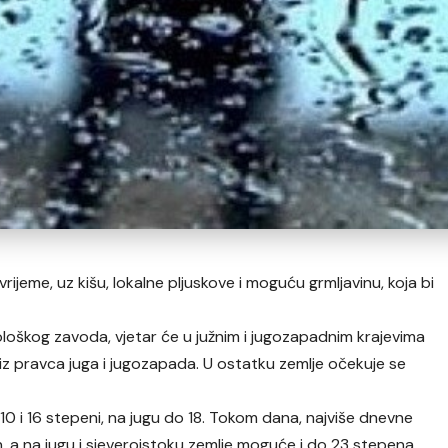
jeme, uz kišu, lokalne pljuskove i moguću grmljavinu, koja bi
škog zavoda, vjetar će u južnim i jugozapadnim krajevima
iz pravca juga i jugozapada. U ostatku zemlje očekuje se
0 i 16 stepeni, na jugu do 18. Tokom dana, najviše dnevne
n, a na jugu i sjeveroistoku zemlje moguće i do 23 stepena