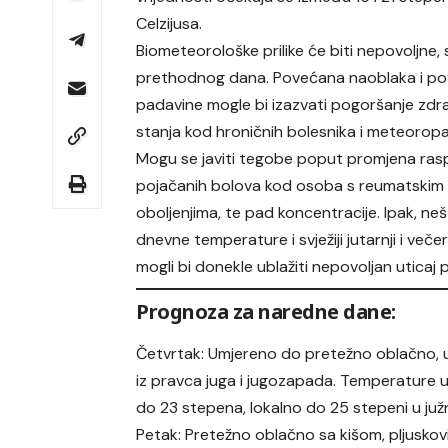
Celzijusa.
Biometeorološke prilike će biti nepovoljne, 
prethodnog dana. Povećana naoblaka i p
padavine mogle bi izazvati pogoršanje zd
stanja kod hroničnih bolesnika i meteoropa
Mogu se javiti tegobe poput promjena rasp
pojačanih bolova kod osoba s reumatskim
oboljenjima, te pad koncentracije. Ipak, neš
dnevne temperature i svježiji jutarnji i večern
mogli bi donekle ublažiti nepovoljan utica
Prognoza za naredne dane:
Četvrtak: Umjereno do pretežno oblačno, u
iz pravca juga i jugozapada. Temperature u
do 23 stepena, lokalno do 25 stepeni u južn
Petak: Pretežno oblačno sa kišom, pljuskovi