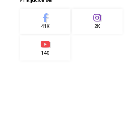
Priključite se!
41K
2K
140