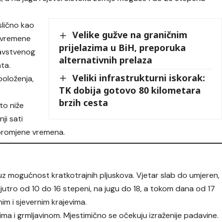
slično kao
Velike gužve na graničnim
ovremene
prijelazima u BiH, preporuka
ravstvenog
alternativnih prelaza
ta.
Veliki infrastrukturni iskorak:
oloženja,
TK dobija gotovo 80 kilometara
brzih cesta
to niže
ji sati
j promjene vremena.
z mogućnost kratkotrajnih pljuskova. Vjetar slab do umjeren,
jutro od 10 do 16 stepeni, na jugu do 18, a tokom dana od 17
im i sjevernim krajevima.
ma i grmljavinom. Mjestimično se očekuju izraženije padavine.