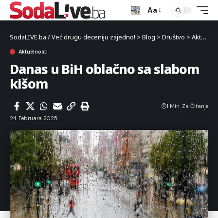
Aa
SodaLIVE.ba / Već drugu deceniju zajedno!
>
Blog
>
Društvo
>
Aktuelnosti
Aktuelnosti
Danas u BiH oblačno sa slabom
kišom
1 Min. Za Čitanje
24. Februara 2025.