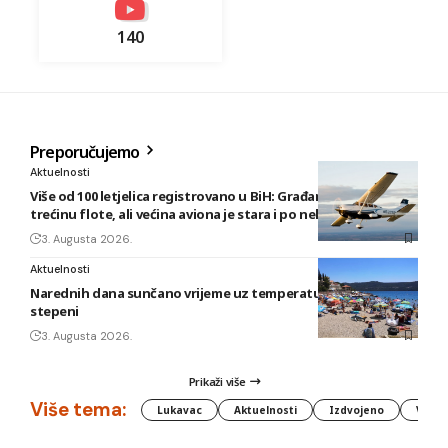
140
Preporučujemo
Aktuelnosti
Više od 100 letjelica registrovano u BiH: Građani posjeduju
trećinu flote, ali većina aviona je stara i po nekoliko decenija
3. Augusta 2026.
Aktuelnosti
Narednih dana sunčano vrijeme uz temperature do 40
stepeni
3. Augusta 2026.
Prikaži više
Više tema:
Lukavac
Aktuelnosti
Izdvojeno
Vlada