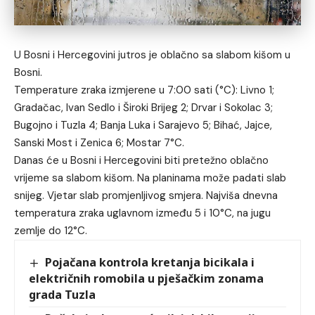
U Bosni i Hercegovini jutros je oblačno sa slabom kišom u
Bosni.
Temperature zraka izmjerene u 7:00 sati (°C): Livno 1;
Gradačac, Ivan Sedlo i Široki Brijeg 2; Drvar i Sokolac 3;
Bugojno i Tuzla 4; Banja Luka i Sarajevo 5; Bihać, Jajce,
Sanski Most i Zenica 6; Mostar 7°C.
Danas će u Bosni i Hercegovini biti pretežno oblačno
vrijeme sa slabom kišom. Na planinama može padati slab
snijeg. Vjetar slab promjenljivog smjera. Najviša dnevna
temperatura zraka uglavnom između 5 i 10°C, na jugu
zemlje do 12°C.
Pojačana kontrola kretanja bicikala i
električnih romobila u pješačkim zonama
grada Tuzla