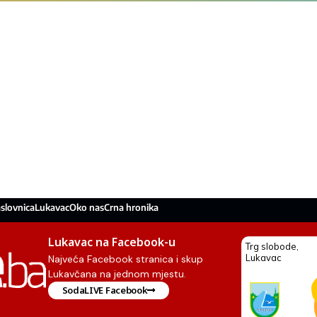
slovnica
Lukavac
Oko nas
Crna hronika
Lukavac na Facebook-u
Najveća Facebook stranica i skup
Lukavčana na jednom mjestu.
SodaLIVE Facebook