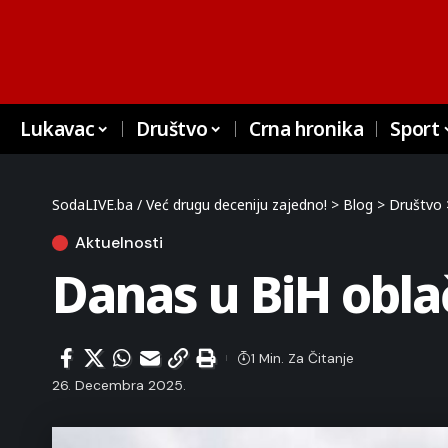
Lukavac
Društvo
Crna hronika
Sport
SodaLIVE.ba / Već drugu deceniju zajedno!
>
Blog
>
Društvo
Aktuelnosti
Danas u BiH obla
1 Min. Za Čitanje
26. Decembra 2025.