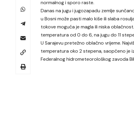
normalnog i sporo raste.
Danas na jugu i jugozapadu zemlje sunčano
u Bosni može pasti malo kiše ili slaba rosulj
tokove moguća je magla ili niska oblačnost. 
temperatura od 0 do 6, na jugu do 11 stepe
U Sarajevu pretežno oblačno vrijeme. Najv
temperatura oko 2 stepena, saopćeno je i
Federalnog hidrometeorološkog zavoda Bi