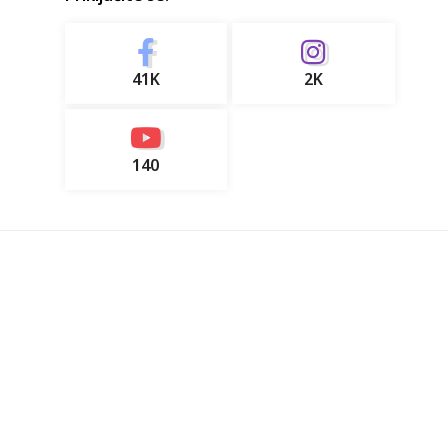
41K
2K
140