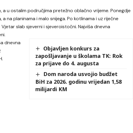
, a u ostalim područjima pretežno oblačno vrijeme. Ponegdje
a, a na planinama i malo snijega. Po kotlinama i uz riječne
Vjetar slab sjeverni i sjeveroistočni. Najviša dnevna
ni.
iša dnevna
Objavljen konkurs za
z
zapošljavanje u školama TK: Rok
H.
za prijave do 4. augusta
Dom naroda usvojio budžet
BiH za 2026. godinu vrijedan 1,58
milijardi KM