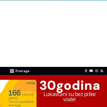
Pretraga
30
godina
Lukavčani su bez pitke
vode!