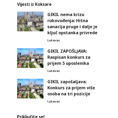
Vijesti iz Koksare
GIKIL nema krizu
rukovođenja: Hitna
sanacija pruge i dalje je
ključ opstanka privrede
Lukavac
GIKIL ZAPOŠLJAVA:
Raspisan konkurs za
prijem 5 uposlenika
Lukavac
GIKIL zapošaljava:
Konkurs za prijem više
osoba na tri pozicije
Lukavac
Priključite se!