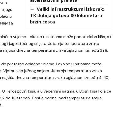
evna
Veliki infrastrukturni iskorak:
na jugu
TK dobija gotovo 80 kilometara
oblačno
brzih cesta
 Najviša
oblačno vrijeme. Lokalno u nizinama može padati slaba kiša, a u
užnog i jugoistočnog smjera. Jutarnja temperatura zraka
, a najviša dnevna temperatura zraka uglavnom između 3 i 8,
o do pretežno oblačno vrijeme. Lokalno u nizinama može
eg. Vjetar slab južnog smjera. Jutarnja temperatura zraka
, a najviša dnevna temperatura zraka uglavnom između 4 i 10,
U Hercegovini kiša, a u večernjim satima, u Bosni kiša koja će
d 2 do 10 stepeni. Poslije podne, pad temperature zraka,
d.