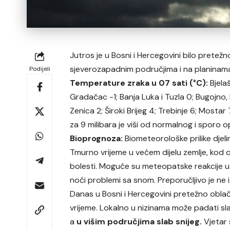
Jutros je u Bosni i Hercegovini bilo pretež
sjeverozapadnim područjima i na planinama
Podijeli
Temperature zraka u 07 sati (°C):
Bjelaš
Gradačac -1; Banja Luka i Tuzla 0; Bugojno, D
Zenica 2; Široki Brijeg 4; Trebinje 6; Mostar
za 9 milibara je viši od normalnog i sporo 
Bioprognoza:
Biometeorološke prilike djel
Tmurno vrijeme u većem dijelu zemlje, kod 
bolesti. Moguće su meteopatske reakcije u 
noći problemi sa snom. Preporučljivo je ne i
Danas u Bosni i Hercegovini pretežno obla
vrijeme. Lokalno u nizinama može padati sla
a
u višim područjima slab snijeg.
Vjetar 