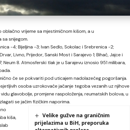
no oblačno vrijeme sa mjestimičnom kišom, a u
 sa snijegom.
nica -4; Bijeljina -3; Ivan Sedlo, Sokolac i Srebrenica -2;
rvar, Livno, Prijedor, Sanski Most i Sarajevo 1; Bihać, Jajce i
 7; Neum 8. Atmosferski tlak je u Sarajevu iznosio 951 milibara,
opada.
imično će se pokvariti pod uticajem nadolazećeg pogoršanja.
osjetljivih osoba uzrokovaće jačanje tegoba vezanih uz njihove
vidu glavobolje, promjene raspoloženja, reumatskih bolova, u
zlagati se jačim fizičkim naporima.
čno
Velike gužve na graničnim
ba kiša,
prijelazima u BiH, preporuka
slab
alternativnih prelaza