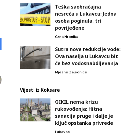
Teška saobraćajna
nesreća u Lukavcu: Jedna
osoba poginula, tri
povrijeđene
Crna Hronika
Sutra nove redukcije vode:
Ova naselja u Lukavcu bit
će bez vodosnabdijevanja
Mjesne Zajednice
Vijesti iz Koksare
GIKIL nema krizu
rukovođenja: Hitna
sanacija pruge i dalje je
ključ opstanka privrede
Lukavac