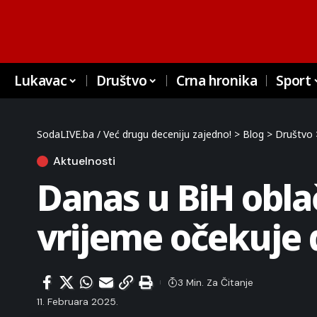
Lukavac
Društvo
Crna hronika
Sport
SodaLIVE.ba / Već drugu deceniju zajedno!
>
Blog
>
Društvo
Aktuelnosti
Danas u BiH obla
vrijeme očekuje 
3 Min. Za Čitanje
11. Februara 2025.