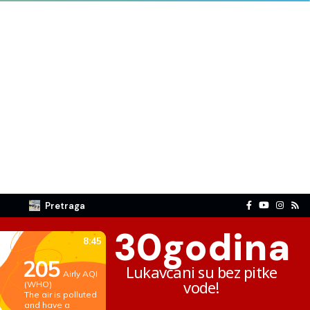
Pretraga
30
godina
Lukavčani su bez pitke
vode!