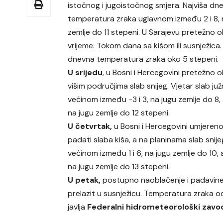
istočnog i jugoistočnog smjera. Najviša dn
temperatura zraka uglavnom između 2 i 8, 
zemlje do 11 stepeni. U Sarajevu pretežno 
vrijeme. Tokom dana sa kišom ili susnježica.
dnevna temperatura zraka oko 5 stepeni.
U srijedu
, u Bosni i Hercegovini pretežno 
višim područjima slab snijeg. Vjetar slab j
većinom između -3 i 3, na jugu zemlje do 8
na jugu zemlje do 12 stepeni.
U četvrtak,
u Bosni i Hercegovini umjeren
padati slaba kiša, a na planinama slab snij
većinom između 1 i 6, na jugu zemlje do 10
na jugu zemlje do 13 stepeni.
U petak,
postupno naoblačenje i padavine. 
prelazit u susnježicu. Temperatura zraka o
javlja
Federalni hidrometeorološki zavo