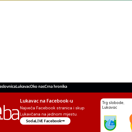
aslovnica
Lukavac
Oko nas
Crna hronika
Lukavac na Facebook-u
Najveća Facebook stranica i skup
Lukavčana na jednom mjestu.
SodaLIVE Facebook