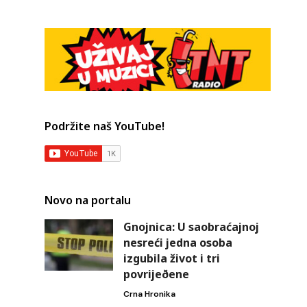
Podržite naš YouTube!
Novo na portalu
Gnojnica: U saobraćajnoj
nesreći jedna osoba
izgubila život i tri
povrijeðene
Crna Hronika